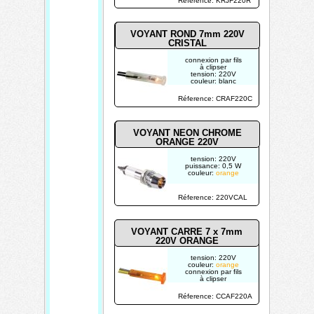
Réference: KRJF220R
VOYANT ROND 7mm 220V
CRISTAL
connexion par fils
à clipser
tension: 220V
couleur: blanc
Réference: CRAF220C
VOYANT NEON CHROME
ORANGE 220V
tension: 220V
puissance: 0,5 W
couleur:
orange
Réference: 220VCAL
VOYANT CARRE 7 x 7mm
220V ORANGE
tension: 220V
couleur:
orange
connexion par fils
à clipser
Réference: CCAF220A