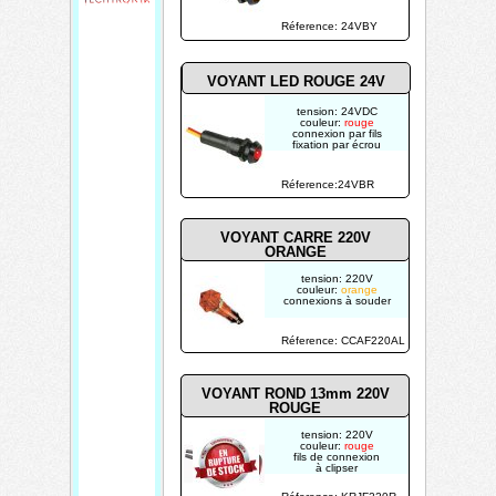
Réference: 24VBY
VOYANT LED ROUGE 24V
tension: 24VDC
couleur:
rouge
connexion par fils
fixation par écrou
Réference:24VBR
VOYANT CARRE 220V
ORANGE
tension: 220V
couleur:
orange
connexions à souder
Réference: CCAF220AL
VOYANT ROND 13mm 220V
ROUGE
tension: 220V
couleur:
rouge
fils de connexion
à clipser