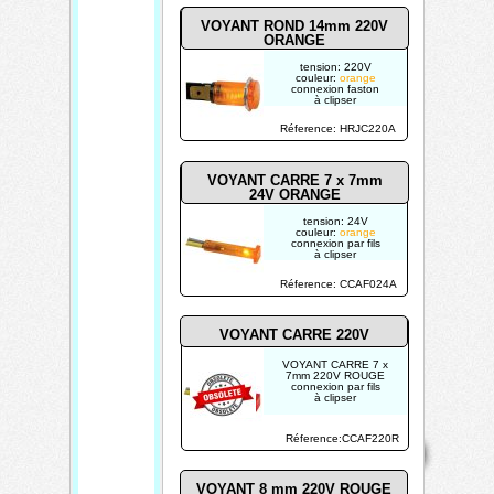
VOYANT ROND 14mm 220V
ORANGE
tension: 220V
couleur:
orange
connexion faston
à clipser
Réference: HRJC220A
VOYANT CARRE 7 x 7mm
24V ORANGE
tension: 24V
couleur:
orange
connexion par fils
à clipser
Réference: CCAF024A
VOYANT CARRE 220V
VOYANT CARRE 7 x
7mm 220V ROUGE
connexion par fils
à clipser
Mentions
Home
Réference:CCAF220R
Contact
Copyright 2026
légales
Mis à jour le
05/08/2026
VOYANT 8 mm 220V ROUGE