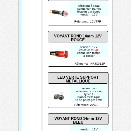
résistant à l'eau
connexion par fils
fixation par écrou
tension: 12V
couleur:
rouge
clignotant
Réference: 12VTFR
boîtier: noir
VOYANT ROND 14mm 12V
ROUGE
tension: 12V
couleur:
rouge
connexion faston
à clipser
Réference: HRJC012R
LED VERTE SUPPORT
METALLIQUE
couleur:
vert
réflecteur: concave
type: 1
boîtier métallique
Ø de perçage: 8mm
Réference: 2VG1
VOYANT ROND 14mm 12V
BLEU
tension: 12V