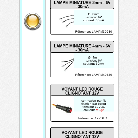
LAMPE MINIATURE 3mm - 6V
- 30mA
Ø: 3mm
tension: 6V
courant: 30mA
Réference: LAMPM30630
LAMPE MINIATURE 4mm - 6V
- 30mA
Ø: 4mm
tension: 6V
courant: 30mA
Réference: LAMPM40630
VOYANT LED ROUGE
CLIGNOTANT 12V
connexion par fils
fixation par écrou
tension: 12VDC
couleur:
rouge
clignotant
boîtier: ABS noir
Réference: 12VBFR
VOYANT LED ROUGE
CLIGNOTANT 12V