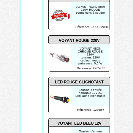
Créé par
TECHTRONIK
VOYANT ROND 8mm
220V ROUGE
connexions à souder
Réference: DRDF220RL
VOYANT ROUGE 220V
VOYANT NEON
CHROME ROUGE
220V
tension: 220V
couleur: rouge
puissance: 0,5 W
Réference: 220VCRL
LED ROUGE CLIGNOTANT
Tension d'entrée
nominale 12VDC
Led jaune clignotante
Réference: 12VBFY
VOYANT LED BLEU 12V
Tension d'entrée