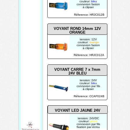
couleur:
bleu
connexion faston
à clipser
Réference: HRJC012B
VOYANT ROND 14mm 12V
ORANGE
tension: 12V
couleur:
orange
connexion faston
à clipser
Réference: HRJC012A
VOYANT CARRE 7 x 7mm
24V BLEU
tension: 24V
couleur:
bleu
connexion par fils
à clipser
Réference: CCAF024B
VOYANT LED JAUNE 24V
tension: 24VDC
couleur:
jaune
connexion par fils
fixation par écrou