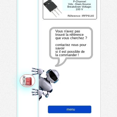
P-Channel
Vds - Drain-Source
Breakdown Voltage:
100 V
Id - Continuous Drain
Current: 21 A
Réference: IRFP9140
Rds On - Drain-Source
Resistance: 200
mOhms
Vous n'avez pas
trouvé la référence
que vous cherchez ?
contactez nous pour
savoir
si il est possible de
la commander !
menu