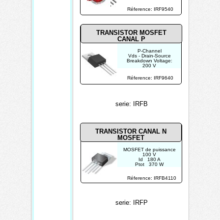
Id - Continuous Drain
Current: 19 A
Réference: IRF9540
Rds On - Drain-Source
Resistance: 200
mOhms
TRANSISTOR MOSFET
CANAL P
P-Channel
Vds - Drain-Source
Breakdown Voltage:
200 V
Id - Continuous Drain
Current: 11 A
Réference: IRF9640
Rds On - Drain-Source
Resistance: 500
mOhms
serie: IRFB
TRANSISTOR CANAL N
MOSFET
MOSFET de puissance
100 V
Id 180 A
Ptot 370 W
Réference: IRFB4110
serie: IRFP