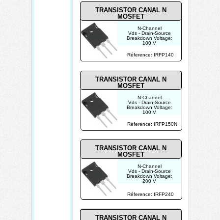
TRANSISTOR CANAL N
MOSFET
N-Channel
Vds - Drain-Source
Breakdown Voltage:
100 V
Id - Continuous Drain
Current: 31 A
Réference: IRFP140
Rds On - Drain-Source
Resistance: 77 mOhms
TRANSISTOR CANAL N
MOSFET
N-Channel
Vds - Drain-Source
Breakdown Voltage:
100 V
Id - Continuous Drain
Current: 42 A
Réference: IRFP150N
Rds On - Drain-Source
Resistance: 36 mOhms
TRANSISTOR CANAL N
MOSFET
N-Channel
Vds - Drain-Source
Breakdown Voltage:
200 V
Id - Continuous Drain
Current:
Réference: IRFP240
20 A
Rds On - Drain-Source
Resistance: 180
mOhms
TRANSISTOR CANAL N