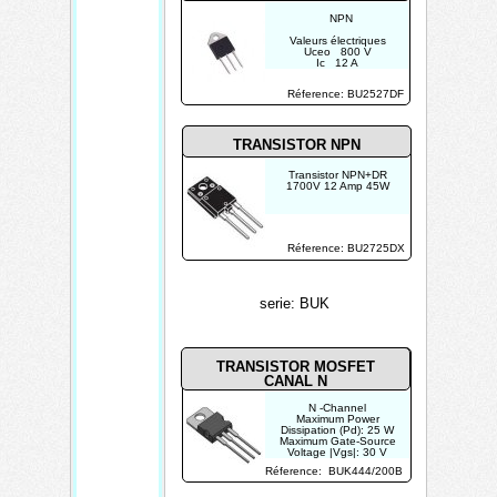
NPN
Valeurs électriques
Uceo 800 V
Ic 12 A
Ptot 45 W
Réference: BU2527DF
TRANSISTOR NPN
Transistor NPN+DR
1700V 12 Amp 45W
Réference: BU2725DX
serie: BUK
TRANSISTOR MOSFET
CANAL N
N -Channel
Maximum Power
Dissipation (Pd): 25 W
Maximum Gate-Source
Voltage |Vgs|: 30 V
Maximum Gate-
Réference: BUK444/200B
Threshold Voltage
|Vgs(th)|: 4 V
Maximum Drain Current