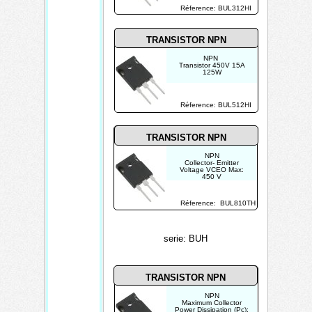
Maximum DC Collector
Réference: BUL312HI
Current: 5 A
TRANSISTOR NPN
NPN
Transistor 450V 15A
125W
Réference: BUL512HI
TRANSISTOR NPN
NPN
Collector- Emitter
Voltage VCEO Max:
450 V
Emitter- Base Voltage
VEBO: 9 V
Maximum DC Collector
Réference: BUL810TH
Current: 15 A
Pd - Power Dissipation:
125 W
serie: BUH
TRANSISTOR NPN
NPN
Maximum Collector
Power Dissipation (Pc):