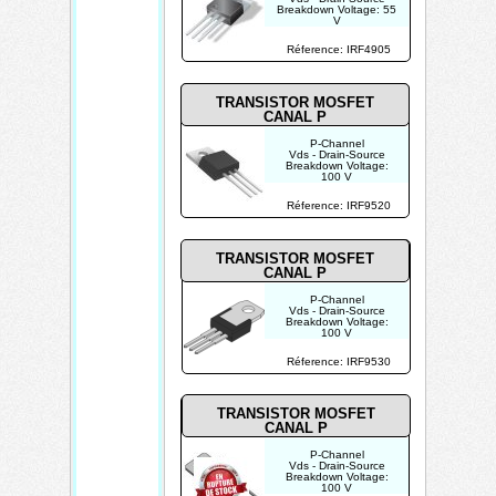
Breakdown Voltage: 55
V
Id - Continuous Drain
Current: 74 A
Réference: IRF4905
Rds On - Drain-Source
Resistance: 20 mOhms
TRANSISTOR MOSFET
CANAL P
P-Channel
Vds - Drain-Source
Breakdown Voltage:
100 V
Id - Continuous Drain
Current: 6 A
Réference: IRF9520
Rds On - Drain-Source
Resistance: 600
mOhms
TRANSISTOR MOSFET
CANAL P
P-Channel
Vds - Drain-Source
Breakdown Voltage:
100 V
Id - Continuous Drain
Current: 12 A
Réference: IRF9530
Rds On - Drain-Source
Resistance: 300
mOhms
TRANSISTOR MOSFET
CANAL P
P-Channel
Vds - Drain-Source
Breakdown Voltage:
100 V