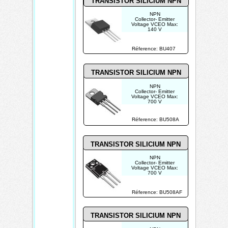
TRANSISTOR SILICIUM NPN
NPN
Collector- Emitter
Voltage VCEO Max:
140 V
Emitter- Base Voltage
VEBO: 6 V
Maximum DC Collector
Réference: BU407
Current: 7 A
TRANSISTOR SILICIUM NPN
NPN
Collector- Emitter
Voltage VCEO Max:
700 V
Maximum DC Collector
Current: 8 A
Pd - Power Dissipation:
Réference: BU508A
125 W
TRANSISTOR SILICIUM NPN
NPN
Collector- Emitter
Voltage VCEO Max:
700 V
Collector- Base Voltage
VCBO: 9 V
Maximum DC Collector
Réference: BU508AF
Current: 8 A
TRANSISTOR SILICIUM NPN