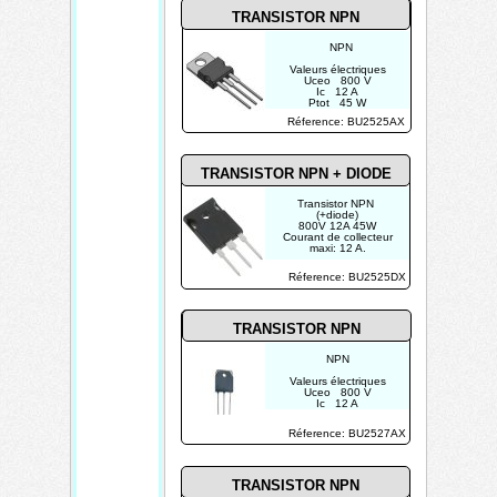
TRANSISTOR NPN
NPN
Valeurs électriques
Uceo 800 V
Ic 12 A
Ptot 45 W
Réference: BU2525AX
TRANSISTOR NPN + DIODE
Transistor NPN
(+diode)
800V 12A 45W
Courant de collecteur
maxi: 12 A.
Réference: BU2525DX
TRANSISTOR NPN
NPN
Valeurs électriques
Uceo 800 V
Ic 12 A
Ptot 45 W
Réference: BU2527AX
TRANSISTOR NPN