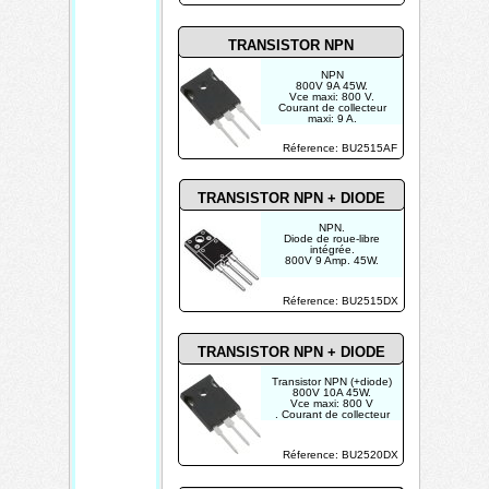
TRANSISTOR NPN
NPN
800V 9A 45W.
Vce maxi: 800 V.
Courant de collecteur
maxi: 9 A.
Réference: BU2515AF
TRANSISTOR NPN + DIODE
NPN.
Diode de roue-libre
intégrée.
800V 9 Amp. 45W.
Réference: BU2515DX
TRANSISTOR NPN + DIODE
Transistor NPN (+diode)
800V 10A 45W.
Vce maxi: 800 V
. Courant de collecteur
maxi: 10 A.
Réference: BU2520DX