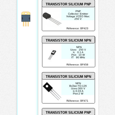
TRANSISTOR SILICIUM PNP
PNP
Collector- Emitter
Voltage VCEO Max:
250 V
Emitter- Base Voltage
VEBO: 5 V
Maximum DC Collector
Réference: BF423
Current: 0.05 A
TRANSISTOR SILICIUM NPN
NPN
Uceo 250 V
Ic 0.1 A
Ptot 10 W
fT 90 MHz
Réference: BF458
TRANSISTOR SILICIUM NPN
NPN
Boîtier:TO-126
Uceo:300 V
Ic:0.03 A
Ptot:2 W
fT:60 MHz
Réference: BF471
TRANSISTOR SILICIUM PNP