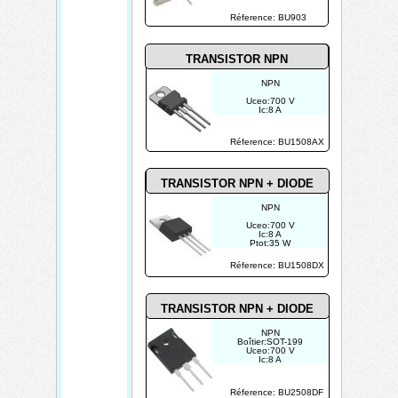
Réference: BU903
TRANSISTOR NPN
NPN
Uceo:700 V
Ic:8 A
Ptot:35 W
Réference: BU1508AX
TRANSISTOR NPN + DIODE
NPN
Uceo:700 V
Ic:8 A
Ptot:35 W
Réference: BU1508DX
TRANSISTOR NPN + DIODE
NPN
Boîtier:SOT-199
Uceo:700 V
Ic:8 A
Ptot:45 W
Réference: BU2508DF