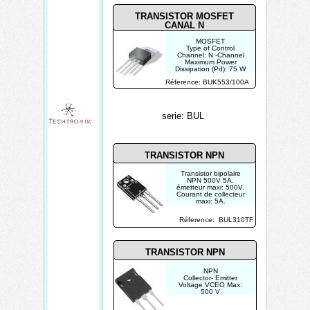
|Id|: 4.7 A
TRANSISTOR MOSFET
CANAL N
MOSFET
Type of Control
Channel: N -Channel
Maximum Power
Dissipation (Pd): 75 W
Maximum Drain Current
Réference: BUK553/100A
|Id|: 6.5 A
serie: BUL
TRANSISTOR NPN
Transistor bipolaire
NPN 500V 5A.
émetteur maxi: 500V.
Courant de collecteur
maxi: 5A.
Puissance: 75W.
Réference: BUL310TF
TRANSISTOR NPN
NPN
Collector- Emitter
Voltage VCEO Max:
500 V
Emitter- Base Voltage
VEBO: 9 V