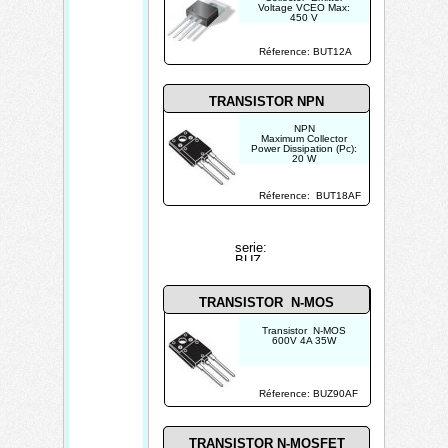
Voltage VCEO Max:
450 V
Maximum DC Collector
Current: 8 A
Réference: BUT12A
TRANSISTOR NPN
NPN
Maximum Collector
Power Dissipation (Pc):
20 W
Maximum Collector-
Emitter Voltage |Vce|:
450 V
Réference: BUT18AF
Maximum Collector
Current |Ic max|: 6 A
serie:
BUZ
TRANSISTOR N-MOS
Transistor N-MOS
600V 4A 35W
Réference: BUZ90AF
TRANSISTOR N-MOSFET