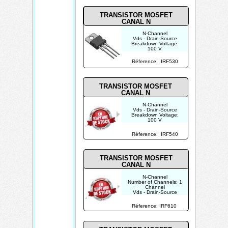
mOhms
TRANSISTOR MOSFET
CANAL N
N-Channel
Vds - Drain-Source
Breakdown Voltage:
100 V
Id - Continuous Drain
Current: 14 A
Réference: IRF530
Rds On - Drain-Source
Resistance: 180
mOhms
TRANSISTOR MOSFET
CANAL N
N-Channel
Vds - Drain-Source
Breakdown Voltage:
100 V
Id - Continuous Drain
Current:
Réference: IRF540
30 A
Rds On - Drain-Source
Resistance: 49 mOhms
TRANSISTOR MOSFET
CANAL N
N-Channel
Number of Channels: 1
Channel
Vds - Drain-Source
Breakdown Voltage:
200 V
Réference: IRF610
Id - Continuous Drain
Current: 3.3 A
Rds On - Drain-Source
Resistance: 1.5 Ohms