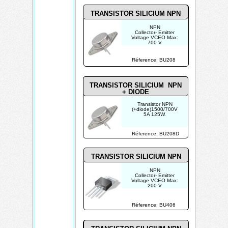
TRANSISTOR SILICIUM NPN
NPN
Collector- Emitter
Voltage VCEO Max:
700 V
Emitter- Base Voltage
VEBO: 10 V
Maximum DC Collector
Réference: BU208
Current: 8 A
TRANSISTOR SILICIUM NPN
+ DIODE
Transistor NPN
(+diode)1500/700V
5A 125W.
Réference: BU208D
TRANSISTOR SILICIUM NPN
NPN
Collector- Emitter
Voltage VCEO Max:
200 V
Emitter- Base Voltage
VEBO: 6 V
Maximum DC Collector
Réference: BU406
Current: 7 A