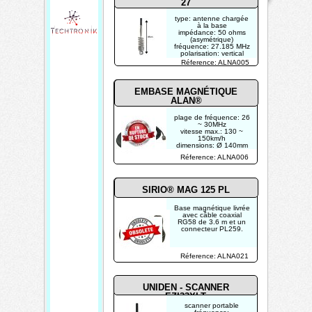
27
08/08/2026
type: antenne chargée
Créé par
à la base
TECHTRONIK
impédance: 50 ohms
(asymétrique)
fréquence: 27.185 MHz
polarisation: vertical
Réference: ALNA005
EMBASE MAGNÉTIQUE
ALAN®
plage de fréquence: 26
~ 30MHz
vitesse max.: 130 ~
150km/h
dimensions: Ø 140mm
longueur du câble: ±
Réference: ALNA006
3m
SIRIO® MAG 125 PL
Base magnétique livrée
avec câble coaxial
RG58 de 3.6 m et un
connecteur PL259.
Réference: ALNA021
UNIDEN - SCANNER
EZI33XLT
scanner portable