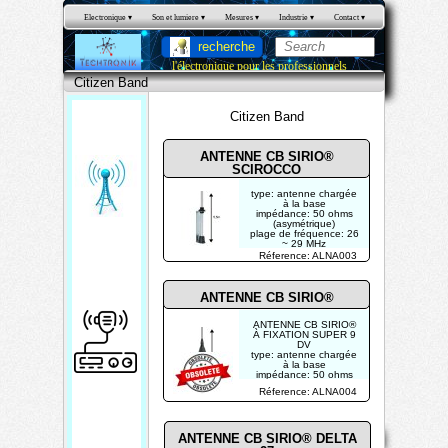
Electronique
 ▾
Son et lumiere
 ▾
Mesures
 ▾
Industrie
 ▾
Contact
 ▾
recherche
l'électronique pour les professionnels
Citizen Band
Citizen Band
ANTENNE CB SIRIO®
SCIROCCO
type: antenne chargée
à la base
impédance: 50 ohms
(asymétrique)
plage de fréquence: 26
~ 29 MHz
Citi
polarisation: vertical
Réference: ALNA003
zen
Ban
ANTENNE CB SIRIO®
d
ANTENNE CB SIRIO®
À FIXATION SUPER 9
DV
type: antenne chargée
à la base
impédance: 50 ohms
(asymétrique)
Réference: ALNA004
plage de fréquence: 27
~ 28.5 MHz
polarisation: vertical
Mentions
Home
Contact
Copyright 2026
ANTENNE CB SIRIO® DELTA
légales
Mis à jour le