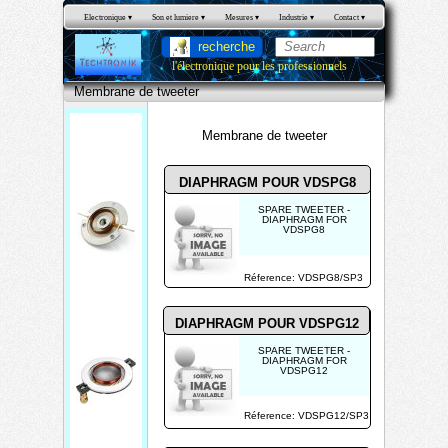
Electronique
 ▾
Son et lumiere
 ▾
Mesures
 ▾
Industrie
 ▾
Contact
 ▾
recherche
l'électronique pour les professionnels
Membrane de tweeter
Membrane de tweeter
DIAPHRAGM POUR VDSPG8
SPARE TWEETER -
DIAPHRAGM FOR
VDSPG8
Me
Réference: VDSPG8/SP3
mbr
ane
DIAPHRAGM POUR VDSPG12
de
SPARE TWEETER -
twee
DIAPHRAGM FOR
VDSPG12
ter
Réference: VDSPG12/SP3