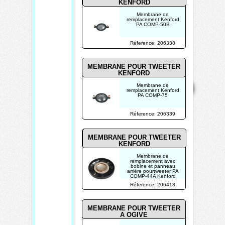
KENFORD
Membrane de
remplacement Kenford
PA COMP-50B
Réference: 206338
MEMBRANE POUR TWEETER
KENFORD
Mentions
Home
Contact
Copyright 2026
Membrane de
légales
Mis à jour le
remplacement Kenford
PA COMP-75
08/08/2026
Créé par
Réference: 206339
TECHTRONIK
MEMBRANE POUR TWEETER
KENFORD
Membrane de
remplacement avec
bobine et panneau
arrière pourtweeter PA
COMP-44A Kenford
Réference: 206418
MEMBRANE POUR TWEETER
A OGIVE