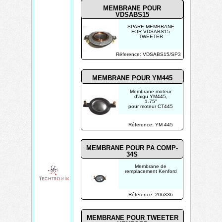
MEMBRANE POUR
VDSABS15
SPARE MEMBRANE
FOR VDSABS15
TWEETER
Réference: VDSABS15/SP3
MEMBRANE POUR YM445
Membrane moteur
d'aigu YM445,
1.75"
pour moteur CT445
Réference: YM 445
MEMBRANE POUR PA COMP-
34S
Membrane de
remplacement Kenford
Réference: 206336
MEMBRANE POUR TWEETER