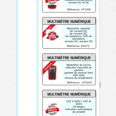
tension AC et DC
Réference: UT139S
MULTIMÈTRE NUMÉRIQUE
Mesurede capacité,
de courant AC,
de courant DC,
de résistance, hFE de
transistors,
tension AC, tension DC
Réference: AX573
MULTIMÈTRE NUMÉRIQUE
Multimètre de poche
sélection manuelle de
gamme
gamme de mesure maxi
600 Volts
mesure de température
Mentions
-40...1000°C
Home
Contact
Copyright 2026
Réference: UT33CP
légales
Mis à jour le
05/08/2026
MULTIMÈTRE NUMÉRIQUE
Créé par
TECHTRONIK
CAT II 500V / CAT III
300V
19 plages
indication automatique
de polarité