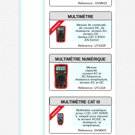
Réference: DVM832
MULTIMÈTRE
Mesure de continuité,
de courant DC, de
résistance, tension AC,
tension DC ,
diodes,CAT II 600V
EN 61010
Réference: UT33DP
MULTIMÈTRE NUMÉRIQUE
Mesure
capacité,
courant AC et
DC,fréquence,
résistance,température,
tension AC et DC
Réference: UT133A
MULTIMÈTRE CAT
III
Multimètre numérique,
écran LCD, CAT III/600
V, adapté pour mesurer
la tension AC/DC, la
résistance, la
température,
Réference: DVM005