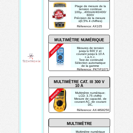
Plage de mesure de la
tension continue
100µ...400m/4/40/400/
600V
Précision de la mesure
±(0,5% 4 chiffres)
Plage de mesure de la
Réference: AX105
tension alternative
1m...4/40/400/600V
MULTIMÈTRE NUMÉRIQUE
Mesures de tension
jusqu'à 600 V et
courant jusqu'à 10 A
c.a./c.c.
Test de continuité
Sélection automatique
de la gamme
Test de continuité et
Réference: PKT-P1071
test de diodes
Arrêt automatique
MULTIMÈTRE CAT. III 300 V
10 A
Multimètre numérique;
LCD; 3,75 chiffre
Mesure de capacité, de
courant AC, de courant
DC,
de fréquence, de
Réference: AX-MS8250
résistance, de
température, tension
AC, tension DC
MULTIMÈTRE
Multimètre numérique