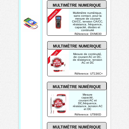
MULTIMÈTRE
NUMERIQUE
Multimètre numérique,
sans contact, pour la
mesure de courant
CA/CC, tension CA/CC,
résistance, fréquence,
capacité, diodes et
continuité
Réference: DVM030
MULTIMÈTRE NUMERIQUE
Mesure de continuité,
de courant AC et DC,
de résistance, tension
AC et DC
Réference: UT136C+
MULTIMÈTRE NUMÉRIQUE
Mesure
capacité,
courant AC et
DC,fréquence,
résistance, tension AC
et DC
Réference: UT890D
MULTIMÈTRE NUMÉRIQUE