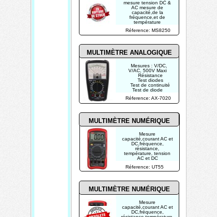
mesure tension DC &
AC mesure de
capacité,de la
fréquence,et de
température
Réference: MS8250
MULTIMÈTRE ANALOGIQUE
Mesures : V/DC,
V/AC, 500V Maxi
Résistance
Test diodes
Test de continuité
Test de diode
Réference: AX-7020
MULTIMÈTRE NUMÉRIQUE
Mesure
capacité,courant AC et
DC,fréquence,
résistance,
température, tension
AC et DC
Réference: UT55
MULTIMÈTRE NUMÉRIQUE
Mesure
capacité,courant AC et
DC,fréquence,
résistance,température,