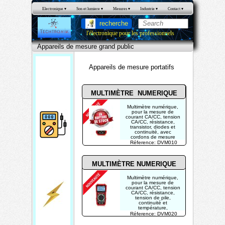
Electronique
 ▾
Son et lumiere
 ▾
Mesures
 ▾
Industrie
 ▾
Contact
 ▾
recherche
l'électronique pour les professionnels
Appareils de mesure grand public
Appareils de mesure portatifs
MULTIMÈTRE NUMERIQUE
Multimètre numérique,
pour la mesure de
courant CA/CC, tension
CA/CC, résistance,
App
transistor, diodes et
continuité, avec
areil
cordons de mesure
Réference: DVM010
s de
mes
MULTIMÈTRE NUMERIQUE
ure
Multimètre numérique,
gran
pour la mesure de
courant CA/CC, tension
CA/CC, résistance,
d
tension de pile,
continuité et
publ
température,
Réference: DVM020
ic