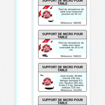
SUPPORT DE MICRO POUR
TABLE
Pied de microphone de
table bras horizontal
pivotant de 50 cm
Réference: SM19K
SUPPORT DE MICRO POUR
TABLE
Pied de microphone de
table avec base
extensible de 30 à 44
cm.
Réference: SM22K
SUPPORT DE MICRO POUR
TABLE
base lourde, flexible
chromé 230 mm,
filetage standard 9,5
mm. Hauteur 260 mm.
Poids 2,5 kg. Diamètre
embase 125 mm.
Réference: 201950
SUPPORT DE MICRO POUR
TABLE