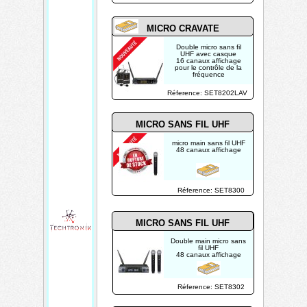
MICRO CRAVATE
Double micro sans fil
UHF avec casque
16 canaux affichage
pour le contrôle de la
fréquence
Réference: SET8202LAV
MICRO SANS FIL UHF
micro main sans fil UHF
48 canaux affichage
Réference: SET8300
MICRO SANS FIL UHF
Double main micro sans
fil UHF
48 canaux affichage
Réference: SET8302