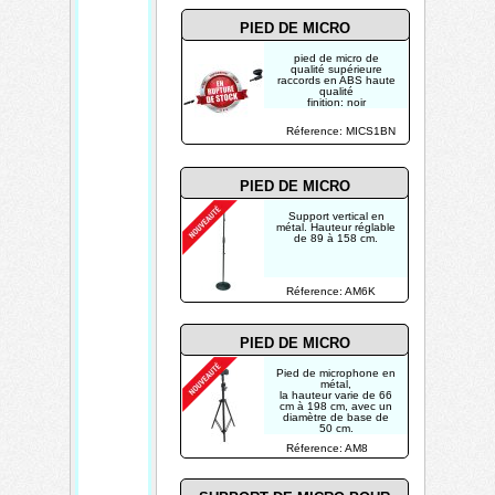
PIED DE MICRO
pied de micro de
qualité supérieure
raccords en ABS haute
qualité
finition: noir
hauteur réglable: 75-
138 cm
Réference: MICS1BN
longueur du bras: 50
cm-90 cm
PIED DE MICRO
Support vertical en
métal. Hauteur réglable
de 89 à 158 cm.
Réference: AM6K
PIED DE MICRO
Pied de microphone en
métal,
la hauteur varie de 66
cm à 198 cm, avec un
diamètre de base de
50 cm.
Réference: AM8