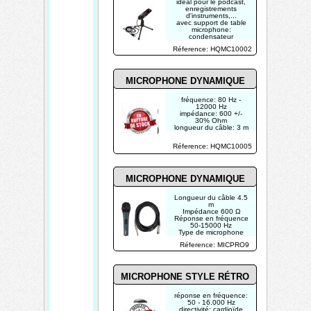
idéal pour le podcast,
enregistrements
d'instruments,...
avec support de table
microphone:
condensateur
diagramme polaire:
Réference: HQMC10002
omnidirectionnel
sensibilité: -38 ± 3 dB
MICROPHONE DYNAMIQUE
fréquence: 80 Hz -
12000 Hz
impédance: 600 +/-
30% Ohm
longueur du câble: 3 m
avec connecteur de
6.35 mm et connecteur
Réference: HQMC10005
XLR
couleur: noir
MICROPHONE DYNAMIQUE
Longueur du câble 4.5
m
Impédance 600 Ω
Réponse en fréquence
50-15000 Hz
Type de microphone
Dynamique
Réference: MICPRO9
Unidirectionnel
MICROPHONE STYLE RÉTRO
réponse en fréquence:
50 - 16.000 Hz
directivité: cardioïde