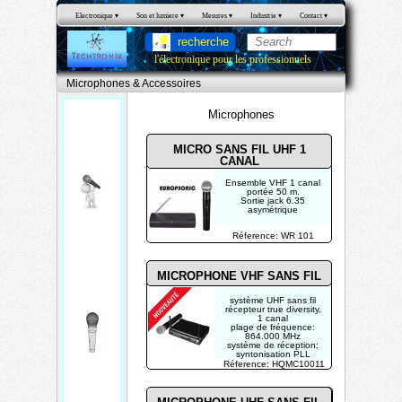
Electronique
 ▾
Son et lumiere
 ▾
Mesures
 ▾
Industrie
 ▾
Contact
 ▾
recherche
l'électronique pour les professionnels
Microphones & Accessoires
Microphones
MICRO SANS FIL UHF 1
CANAL
M
Ensemble VHF 1 canal
portée 50 m.
i
Sortie jack 6.35
asymétrique
c
Réference: WR 101
r
o
MICROPHONE VHF SANS FIL
p
système UHF sans fil
h
récepteur true diversity,
1 canal
plage de fréquence:
o
864.000 MHz
système de réception:
n
syntonisation PLL
Réference: HQMC10011
e
s