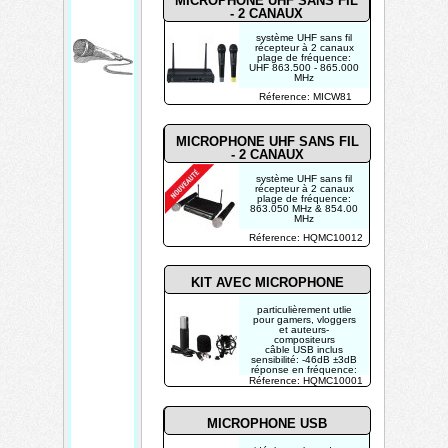
MICROPHONE UHF SANS FIL
- 2 CANAUX
&
système UHF sans fil
A
récepteur à 2 canaux
plage de fréquence:
c
UHF 863.500 - 865.000
MHz
c
Réference: MICW81
e
s
MICROPHONE UHF SANS FIL
- 2 CANAUX
s
système UHF sans fil
o
récepteur à 2 canaux
plage de fréquence:
i
863.050 MHz & 854.00
MHz
r
Réference: HQMC10012
e
s
KIT AVEC MICROPHONE
particulièrement utlie
pour gamers, vloggers
et auteurs-
compositeurs
câble USB inclus
sensibilité: -46dB ±3dB
réponse en fréquence:
20 Hz - 16 kHz
Réference: HQMC10001
MICROPHONE USB