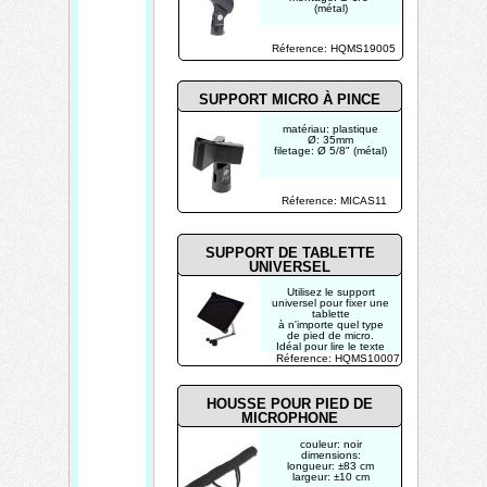
(métal)
Réference: HQMS19005
SUPPORT MICRO À PINCE
matériau: plastique
Ø: 35mm
filetage: Ø 5/8" (métal)
Réference: MICAS11
SUPPORT DE TABLETTE
UNIVERSEL
Utilisez le support
universel pour fixer une
tablette
à n'importe quel type
de pied de micro.
Idéal pour lire le texte
d'un discours,
Réference: HQMS10007
les partittions, lors
d'une performance
musicale, etc. Les
commandes restent
HOUSSE POUR PIED DE
accessibles, même
MICROPHONE
dans le support.
couleur: noir
dimensions:
longueur: ±83 cm
largeur: ±10 cm