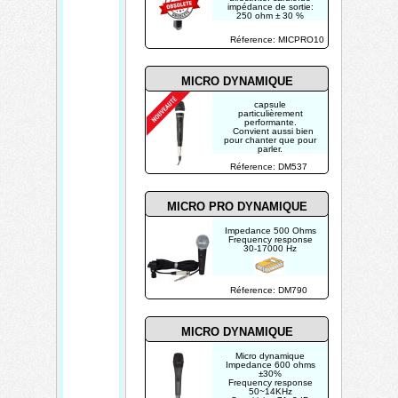
impédance de sortie:
250 ohm ± 30 %
sensibilité: -49 dB ± 3
dB
Réference: MICPRO10
MICRO DYNAMIQUE
capsule
particulièrement
performante.
Convient aussi bien
pour chanter que pour
parler.
Réference: DM537
MICRO PRO DYNAMIQUE
Impedance 500 Ohms
Frequency response
30-17000 Hz
Réference: DM790
MICRO DYNAMIQUE
Micro dynamique
Impedance 600 ohms
±30%
Frequency response
50~14KHz