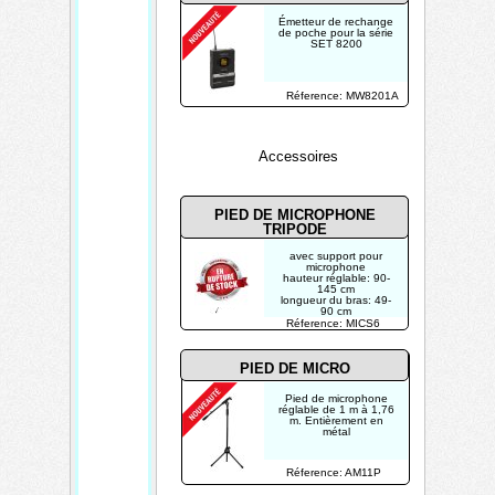
Émetteur de rechange
de poche pour la série
SET 8200
Réference: MW8201A
Accessoires
PIED DE MICROPHONE
TRIPODE
avec support pour
microphone
hauteur réglable: 90-
145 cm
longueur du bras: 49-
90 cm
poids: 1.6 kg
Réference: MICS6
PIED DE MICRO
Pied de microphone
réglable de 1 m à 1,76
m. Entièrement en
métal
Réference: AM11P