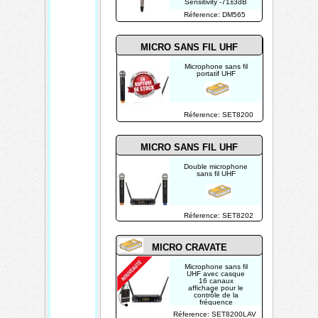
Sensitivity -71±3dB
Réference: DM565
MICRO SANS FIL UHF
Microphone sans fil
portatif UHF
Réference: SET8200
MICRO SANS FIL UHF
Double microphone
sans fil UHF
Réference: SET8202
MICRO CRAVATE
Microphone sans fil
UHF avec casque
16 canaux
affichage pour le
contrôle de la
fréquence
Réference: SET8200LAV