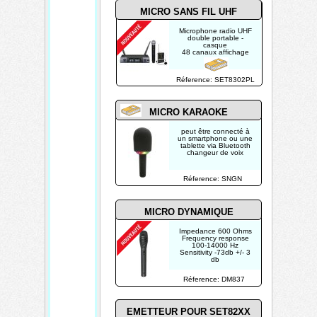
MICRO SANS FIL UHF
Microphone radio UHF
double portable -
casque
48 canaux affichage
Réference: SET8302PL
MICRO KARAOKE
peut être connecté à
un smartphone ou une
tablette via Bluetooth
changeur de voix
Réference: SNGN
MICRO DYNAMIQUE
Impedance 600 Ohms
Frequency response
100-14000 Hz
Sensitivity -73db +/- 3
db
Réference: DM837
EMETTEUR POUR SET82XX