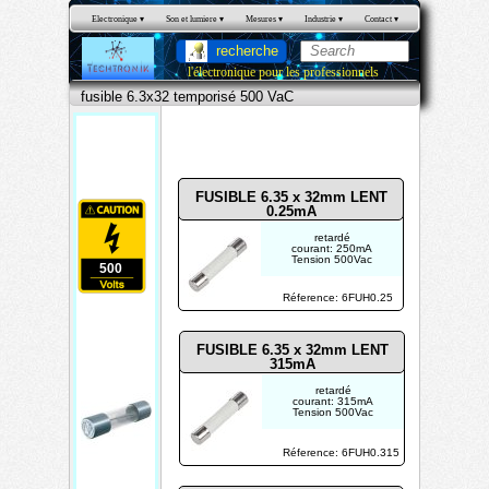
Electronique
 ▾
Son et lumiere
 ▾
Mesures
 ▾
Industrie
 ▾
Contact
 ▾
recherche
l'électronique pour les professionnels
fusible 6.3x32 temporisé 500 VaC
fusible
6.3x32
temporisé
50
500 VaC
0
FUSIBLE 6.35 x 32mm LENT
0.25mA
retardé
courant: 250mA
Tension 500Vac
500
Réference: 6FUH0.25
Fusi
FUSIBLE 6.35 x 32mm LENT
315mA
ble
retardé
6.3x
courant: 315mA
Tension 500Vac
32
tem
Réference: 6FUH0.315
pori