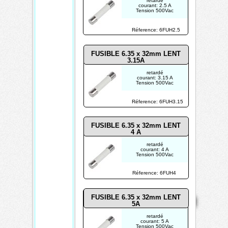
retardé
courant: 2.5 A
Tension 500Vac
Réference: 6FUH2.5
FUSIBLE 6.35 x 32mm LENT
3.15A
retardé
courant: 3.15 A
Tension 500Vac
Réference: 6FUH3.15
FUSIBLE 6.35 x 32mm LENT
4
A
retardé
courant: 4 A
Tension 500Vac
Réference: 6FUH4
Mentions
Home
Contact
FUSIBLE 6.35 x 32mm LENT
Copyright 2026
légales
Mis à jour le
5A
05/08/2026
retardé
courant: 5 A
Créé par
Tension 500Vac