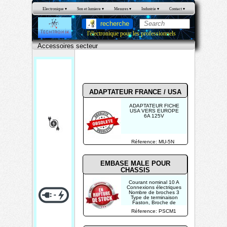
Electronique
 ▾
Son et lumiere
 ▾
Mesures
 ▾
Industrie
 ▾
Contact
 ▾
recherche
l'électronique pour les professionnels
Accessoires secteur
Accessoir
es secteur
ADAPTATEUR FRANCE / USA
ADAPTATEUR FICHE
USA VERS EUROPE
6A 125V
Acc
essoi
Réference: MU-5N
res
sect
EMBASE MALE POUR
CHASSIS
eur
Courant nominal 10 A
Connexions électriques
Nombre de broches 3
Type de terminaison
Faston, Broche de
soudage
Réference: PSCM1
Connecteur IEC C13