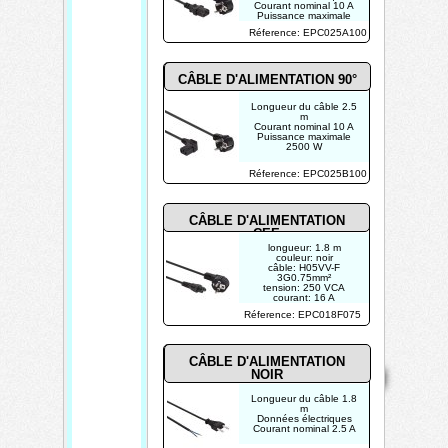
Courant nominal 10 A
Puissance maximale
2500 W
Réference: EPC025A100
CÂBLE D'ALIMENTATION 90°
Longueur du câble 2.5
m
Courant nominal 10 A
Puissance maximale
2500 W
Réference: EPC025B100
CÂBLE D'ALIMENTATION
CEE
longueur: 1.8 m
couleur: noir
câble: H05VV-F
3G0.75mm²
tension: 250 VCA
courant: 16 A
nombre de pôles: 2
Réference: EPC018F075
broches avec terre
Mentions
CÂBLE D'ALIMENTATION
Home
Contact
Copyright 2026
NOIR
légales
Mis à jour le
07/08/2026
Longueur du câble 1.8
m
Données électriques
Créé par
Courant nominal 2.5 A
TECHTRONIK