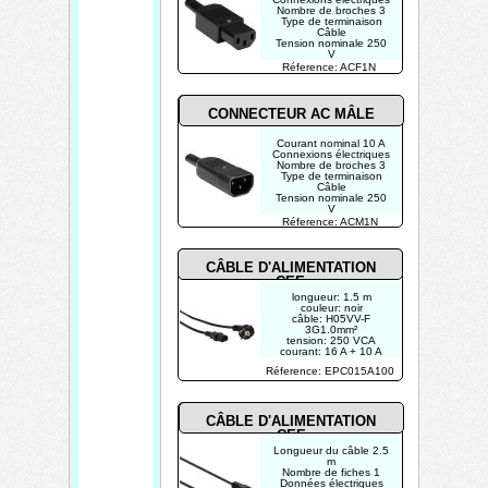
Nombre de broches 3
Type de terminaison
Câble
Tension nominale 250
V
Réference: ACF1N
CONNECTEUR AC MÂLE
Courant nominal 10 A
Connexions électriques
Nombre de broches 3
Type de terminaison
Câble
Tension nominale 250
V
Réference: ACM1N
CÂBLE D'ALIMENTATION
CEE
longueur: 1.5 m
couleur: noir
câble: H05VV-F
3G1.0mm²
tension: 250 VCA
courant: 16 A + 10 A
nombre de pôles: 2
Réference: EPC015A100
broches avec terre
CÂBLE D'ALIMENTATION
CEE
Longueur du câble 2.5
m
Nombre de fiches 1
Données électriques