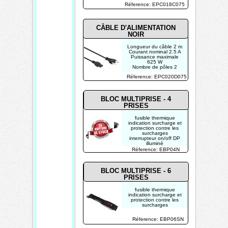
Puissance maximale
Réference: EPC018C075
575 W
Type de câble
H03VVH2-F 2G0.75
CÂBLE D'ALIMENTATION
NOIR
Longueur du câble 2 m
Courant nominal 2.5 A
Puissance maximale
625 W
Nombre de pôles 2
Réference: EPC020D075
BLOC MULTIPRISE - 4
PRISES
fusible thermique
indication surcharge et
protection contre les
surcharges
interrupteur on/off DP
illuminé
type de prise: terre
Réference: EBP04N
française (type E)
BLOC MULTIPRISE - 6
PRISES
fusible thermique
indication surcharge et
protection contre les
surcharges
protection contre la
foudre et voyant de
Réference: EBP06SN
service en sécurité
interrupteur on/off DP