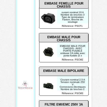
EMBASE FEMELLE POUR
CHASSIS
ourant nominal 10 A
Nombre de broches 3
Type de terminaison
Faston, Broche de
soudage
Connecteur IEC C13
Réference: PSCF1
Genre Femelle
EMBASE MALE POUR
CHASSIS
EMBASE MALE POUR
CHASSIS - AVEC
PORTE-FUSIBLE
embase CA mâle avec
porte-fusible (5 x
20mm)
Réference: PSCM2
6A / 250V
EMBASE MALE BIPOLAIRE
Courant nominal 2.5 A
Tension nominale 250
V
Connexions électriques
Nombre de broches 2
Type de terminaison
Réference: PSCM3
Broche de soudage
FILTRE EMI/EMC 250V 3A