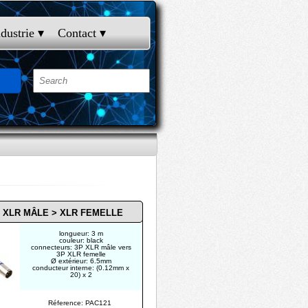
ndustrie
 ▾
Contact
 ▾
 XLR MÂLE >
XLR FEMELLE
longueur: 3 m
couleur: black
connecteurs: 3P XLR mâle vers
3P XLR femelle
Ø extérieur: 6.5mm
conducteur interne: (0.12mm x
20) x 2
Réference: PAC121