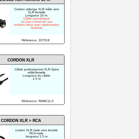
Cordon rallonge XLR mâle vers
XLR femelle
Longueur 10 m.
Câble asymétrique
ne pas connecter aux
entrées micro avec alimentation
fantôme
Réference: 207518
CORDON XLR
Câble professionnel XLR 3pins
mâle/femelle
Longueur du câble:
1.5 m
Réference: RDMC11-5
CORDON XLR > RCA
cordon XLR male vers double
RCA male
longueur 1.5 m