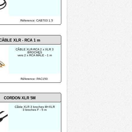
Réference: CAB703 1.5
CÂBLE XLR - RCA 1 m
CÂBLE XLR-RCA 2 x XLR 3
BROCHES
vers 2 x RCA MÂLE - 1 m
Réference: PAC150
CORDON XLR 5M
Câble XLR 3 broches M+XLR
3 broches F - 5 m