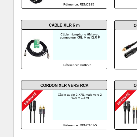
Réference: RDMC185
CÂBLE XLR
6 m
C
Câble microphone 6M avec
connecteur XRL M et XLR F
Réference: CA8225
CORDON XLR VERS RCA
C
Câble audio 2 XRL male vers 2
RCA m 1.5mt
Réference: RDMC161-5