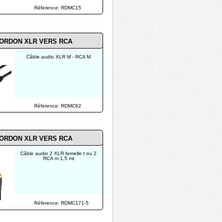
Réference: RDMC15
ORDON XLR VERS RCA
Câble audio XLR M - RCA M
Réference: RDMC62
ORDON XLR VERS RCA
Câble audio 2 XLR femelle t ou 2
RCA m 1,5 mt
Réference: RDMC171-5