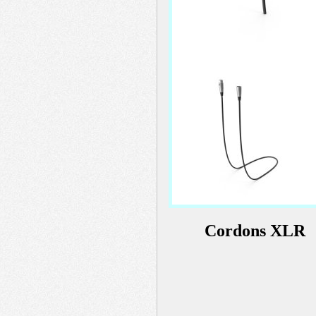
menu
header
Cordons XLR