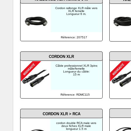
Cordon rallonge XLR mâle vers
XLR femelle
Longueur 6 m.
Réference: 207517
CORDON XLR
Câble professionnel XLR 3pins
mâle/femelle
Longueur du câble:
15 m
Réference: RDMC115
CORDON XLR > RCA
cordon double RCA male vers
deux fiches XLR male
longueur 1.5 m