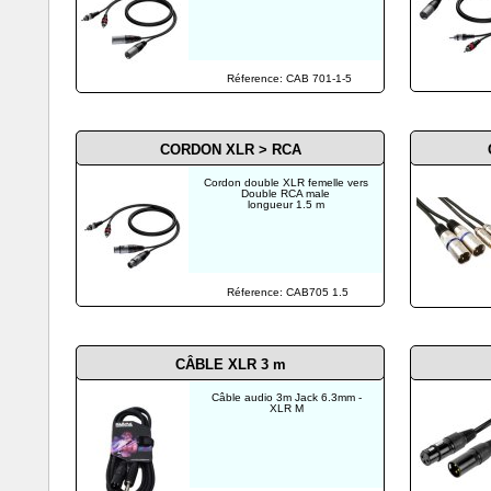
Réference: CAB 701-1-5
CORDON XLR > RCA
Cordon double XLR femelle vers
Double RCA male
longueur 1.5 m
Réference: CAB705 1.5
CÂBLE XLR
3 m
Câble audio 3m Jack 6.3mm -
XLR M