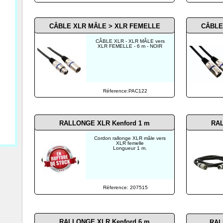
CÂBLE XLR MÂLE > XLR FEMELLE
CÂBLE
CÂBLE XLR - XLR MÂLE vers
XLR FEMELLE - 6 m - NOIR
Réference:PAC122
RALLONGE XLR Kenford 1 m
RAL
Cordon rallonge XLR mâle vers
XLR femelle
Longueur 1 m.
Réference: 207515
RALLONGE XLR Kenford 6 m
RAL