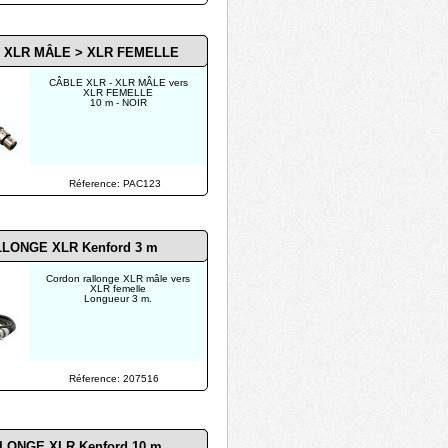
 XLR MÂLE > XLR FEMELLE
CÂBLE XLR - XLR MÂLE vers
XLR FEMELLE
10 m - NOIR
Réference: PAC123
LONGE XLR Kenford 3 m
Cordon rallonge XLR mâle vers
XLR femelle
Longueur 3 m.
Réference: 207516
LONGE XLR Kenford 10 m