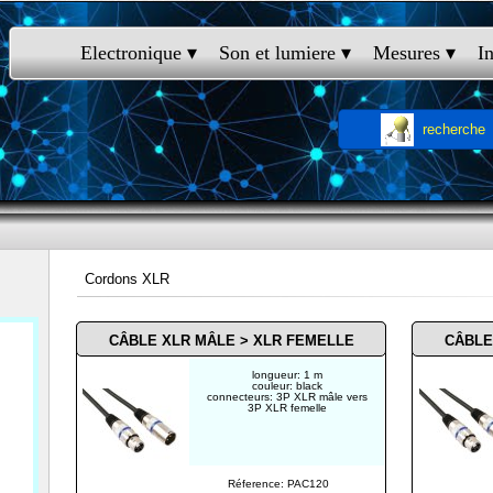
Electronique
 ▾
Son et lumiere
 ▾
Mesures
 ▾
I
recherche
Cordons XLR
CÂBLE XLR MÂLE >
XLR FEMELLE
CÂBLE
longueur: 1 m
couleur: black
connecteurs: 3P XLR mâle vers
3P XLR femelle
Réference: PAC120