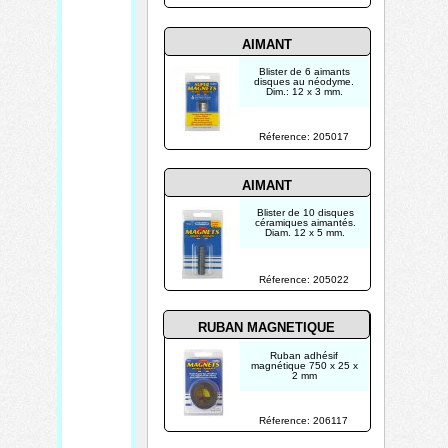
AIMANT
Blister de 6 aimants
disques au néodyme.
Dim.: 12 x 3 mm.
Réference: 205017
AIMANT
Blister de 10 disques
céramiques aimantés.
Diam. 12 x 5 mm.
Réference: 205022
RUBAN MAGNETIQUE
Ruban adhésif
magnétique 750 x 25 x
2 mm
Réference: 206117