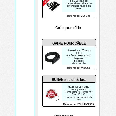
de 100 gaines
thermorétractables de
différentes tailles en
noires.
Réference: 206936
Gaine pour câble
GAINE POUR CÂBLE
dimensions: 85mm x
1.8m
matériau: PET tressé
légères
flexibles
très durables
Réference: WBCS6
RUBAN stretch & fuse
ruban isolant auto-
amalgamant
Température : entre 0 °
C et 35 ° C.
Largeur du produit 25
mm
Longueur :3 M
Réference: VDLHPX2503