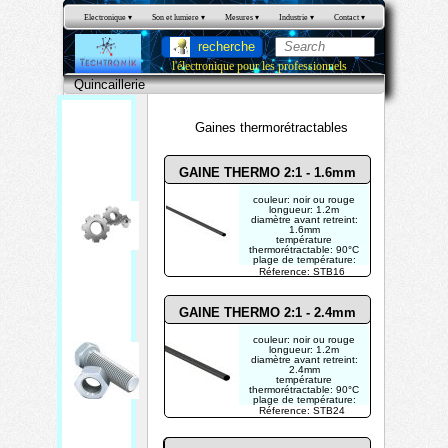
Electronique
 ▾
Son et lumiere
 ▾
Mesures
 ▾
Industrie
 ▾
Contact
 ▾
recherche
l'électronique pour les professionnels
Quincaillerie
Gaines thermorétractables
GAINE THERMO 2:1 - 1.6mm
couleur: noir ou rouge
longueur: 1.2m
diamètre avant retreint:
1.6mm
quin
température
thermorétractable: 90°C
plage de température:
caill
125°C
Réference: STB16
ratio de rétrécissement
erie
radial: >50%
GAINE THERMO 2:1 - 2.4mm
couleur: noir ou rouge
longueur: 1.2m
diamètre avant retreint:
2.4mm
température
thermorétractable: 90°C
plage de température:
125°C
Réference: STB24
ratio de rétrécissement
radial: >50%