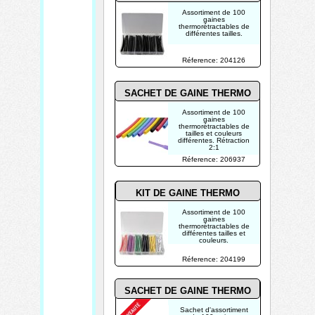
Assortiment de 100
gaines
thermorétractables de
différentes tailles.
Réference: 204126
SACHET DE GAINE THERMO
Assortiment de 100
gaines
thermorétractables de
tailles et couleurs
différentes. Rétraction
2:1
Réference: 206937
KIT DE GAINE THERMO
Assortiment de 100
gaines
thermorétractables de
différentes tailles et
couleurs.
Réference: 204199
SACHET DE GAINE THERMO
Sachet d'assortiment