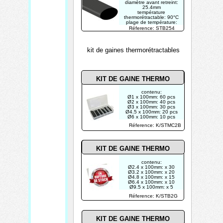
diamètre avant retreint:
25.4mm
température
thermorétractable: 90°C
plage de température:
125°C
Réference: STB254
ratio de rétrécissement
radial: >50%
kit de gaines thermorétractables
KIT DE GAINE THERMO
contenu:
Ø1 x 100mm: 60 pcs
Ø2 x 100mm: 40 pcs
Ø3 x 100mm: 30 pcs
Ø4.5 x 100mm: 20 pcs
Ø6 x 100mm: 10 pcs
Ø9 x 100mm: 10 pcs
Réference: K/STMC2B
KIT DE GAINE THERMO
contenu:
Ø2.4 x 100mm: x 30
Ø3.2 x 100mm: x 20
Ø4.8 x 100mm: x 15
Ø6.4 x 100mm: x 10
Ø9.5 x 100mm: x 5
Ø12.7 x 100mm: x 5
Réference: K/STB2G
avec colle
thermofusible (HMA)
KIT DE GAINE THERMO