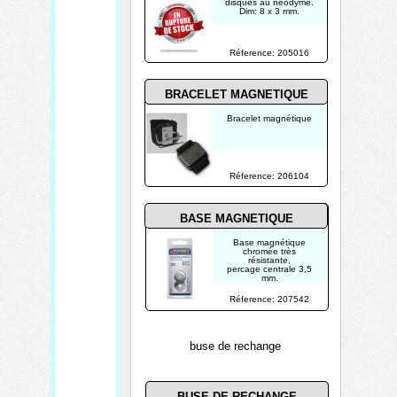
disques au néodyme.
Dim: 8 x 3 mm.
Réference: 205016
BRACELET MAGNETIQUE
Bracelet magnétique
Réference: 206104
BASE MAGNETIQUE
Base magnétique
chromée très
résistante,
percage centrale 3,5
mm.
Peut soutenir jusqu'à 5
kg. Blister de 2 pièces.
Réference: 207542
buse de rechange
BUSE DE RECHANGE