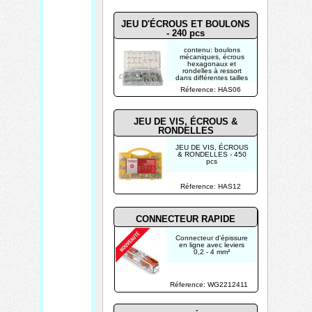
JEU D'ÉCROUS ET BOULONS
- 240 pcs
contenu: boulons
mécaniques, écrous
hexagonaux et
rondelles à ressort
dans différentes tailles
coffret de rangement
Réference: HAS06
pratique
JEU DE VIS, ÉCROUS &
RONDELLES
JEU DE VIS, ÉCROUS
& RONDELLES - 450
pcs
Réference: HAS12
CONNECTEUR RAPIDE
Connecteur d'épissure
en ligne avec leviers
0,2 - 4 mm²
Réference: WG2212411