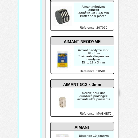
Aimant néodyme
adhésif
Diamètre 19 x 1,5 mm.
Blister de 5 pièces.
Réference: 207079
AIMANT NEODYME
Aimant néodyme rond
18 x 3 m
3 aimants disques au
néodyme.
Dim.: 18 x 3 mm.
Réference: 205018
AIMANT Ø12 x 3mm
Mentions
Home
Contact
Copyright 2026
légales
nickelé pour une
Mis à jour le
durabilité prolongée
07/08/2026
aimants ultra puissants
Créé par
TECHTRONIK
Réference: MAGNET6
AIMANT
Blister de 10 aimants