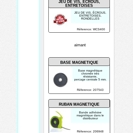
JEU DE VIS, ÉCROUS,
ENTRETOISES
JEU DE VIS, ÉCROUS,
ENTRETOISES,
RONDELLES
Réference: WCS400
aimant
BASE MAGNETIQUE
Base magnétique
chromée très
résistante,
percage centrale 5 mm.
Peut soutenir jusqu'à 7
kg.
Livré sous blister.
Réference: 207543
RUBAN MAGNETIQUE
Bande adhésive
magnétique dans le
distributeur
Réference: 206948