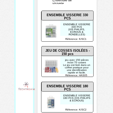
Ensemble de
visserie
ENSEMBLE VISSERIE 330
PCS
ENSEMBLE VISSERIE
330 PCS
(VIS PHILIPS,
ECROUS &
RONDELLES)
Réference: K/SC1
JEU DE COSSES ISOLÉES -
150 pcs
jeu avec 150 pièces
inclut 70 cosses
Le jeu est livré dans un
coffret pratique pour
une identification
rapide et facile.
Réference: HAS05
ENSEMBLE VISSERIE 180
PCS
ENSEMBLE VISSERIE
180 PCS (VIS PHILIPS
& ECROUS)
Réference: K/SC2