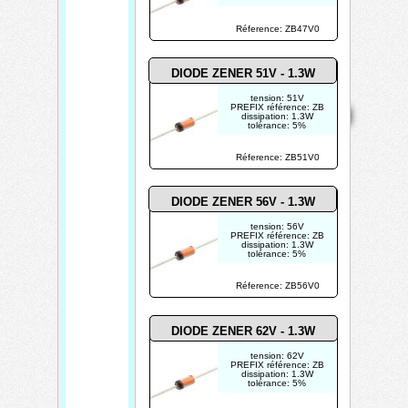
Réference: ZB47V0
DIODE ZENER 51V - 1.3W
Mentions
tension: 51V
Home
Contact
Copyright 2026
PREFIX référence: ZB
légales
dissipation: 1.3W
Mis à jour le
tolérance: 5%
08/08/2026
Créé par
Réference: ZB51V0
TECHTRONIK
DIODE ZENER 56V - 1.3W
tension: 56V
PREFIX référence: ZB
dissipation: 1.3W
tolérance: 5%
Réference: ZB56V0
DIODE ZENER 62V - 1.3W
tension: 62V
PREFIX référence: ZB
dissipation: 1.3W
tolérance: 5%