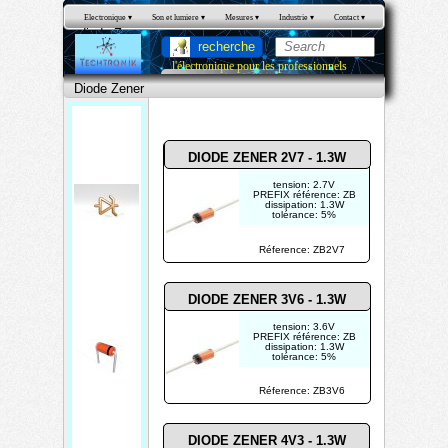
Electronique
 ▾
Son et lumiere
 ▾
Mesures
 ▾
Industrie
 ▾
Contact
 ▾
diode Zener
recherche
l'électronique pour les professionnels
Diode Zener
DIODE ZENER 2V7 - 1.3W
tension: 2.7V
PREFIX référence: ZB
dissipation: 1.3W
tolérance: 5%
Réference: ZB2V7
DIODE ZENER 3V6 - 1.3W
tension: 3.6V
PREFIX référence: ZB
dissipation: 1.3W
tolérance: 5%
Réference: ZB3V6
DIODE ZENER 4V3 - 1.3W