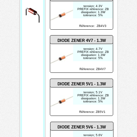
tension: 4.3V
PREFIX référence: ZB
dissipation: 1.3W
tolérance: 5%
Réference: ZB4V3
D
i
DIODE ZENER 4V7 - 1.3W
o
tension: 4.7V
d
PREFIX référence: ZB
dissipation: 1.3W
e
tolérance: 5%
Z
Réference: ZB4V7
e
n
DIODE ZENER 5V1 - 1.3W
e
tension: 5.1V
r
PREFIX référence: ZB
dissipation: 1.3W
tolérance: 5%
Réference: ZB5V1
DIODE ZENER 5V6 - 1.3W
tension: 5.6V