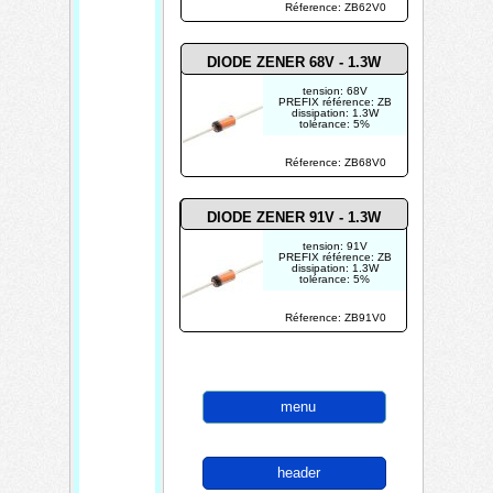
Réference: ZB62V0
DIODE ZENER 68V - 1.3W
tension: 68V
PREFIX référence: ZB
dissipation: 1.3W
tolérance: 5%
Réference: ZB68V0
DIODE ZENER 91V - 1.3W
tension: 91V
PREFIX référence: ZB
dissipation: 1.3W
tolérance: 5%
Réference: ZB91V0
menu
header