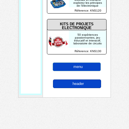
explorez les principes
de l'électronique
Réference: KNS120
KITS DE PROJETS
ELECTRONIQUE
50 expériences
passionnantes, jeu
éducatif et interactif,
laboratoire de circuits
Réference: KNS130
menu
header