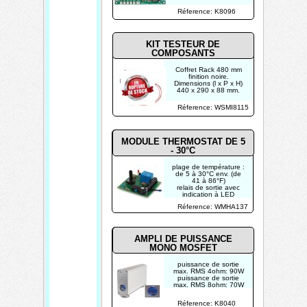
Réference: K8096
KIT TESTEUR DE
COMPOSANTS
Coffret Rack 480 mm
finition noire.
Dimensions (l x P x H)
440 x 290 x 88 mm.
Réference: WSMI8115
MODULE THERMOSTAT DE 5
- 30°C
plage de température :
de 5 à 30°C env. (de
41 à 86°F)
relais de sortie avec
indication à LED
puissance du relais :
Réference: WMHA137
3A contact NO et NC
alimentation: 12VCC /
100mA
AMPLI DE PUISSANCE
MONO MOSFET
puissance de sortie
max. RMS 4ohm: 90W
puissance de sortie
max. RMS 8ohm: 70W
distorsion harmonique
totale: 0.003% @ 1kHz
Réference: K8040
réf 1W