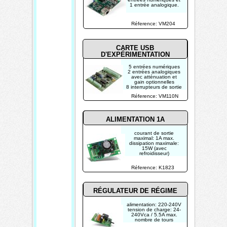
1 entrée analogique.
Réference: VM204
CARTE
USB
D'EXPÉRIMENTATION
5 entrées numériques
2 entrées analogiques
avec atténuation et
gain optionnelles
8 interrupteurs de sortie
numériques à collecteur
Réference: VM110N
ouvert
(max 50V/100mA)
(indication LED)
2 sorties analogiques:
ALIMENTATION 1A
courant de sortie
maximal: 1A max.
dissipation maximale:
15W (avec
refroidisseur)
tension maximale
d'entrée: 24 VAC / 35
Réference: K1823
VDC
RÉGULATEUR DE RÉGIME
alimentation: 220-240V
tension de charge: 24-
240Vca / 5.5A max.
nombre de tours
minimal réglable