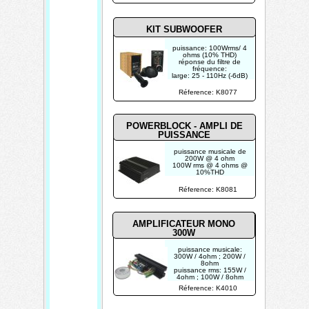
réponse en fréquence:
9Hz à 120kHz (-3dB)
pour 50W
KIT SUBWOOFER
puissance: 100Wrms/ 4
ohms (10% THD)
réponse du filtre de
fréquence:
large: 25 - 110Hz (-6dB)
étroit: 18 - 65Hz (-6dB)
Les panneaux en bois
Réference: K8077
ne sont pas inclus !
POWERBLOCK - AMPLI DE
PUISSANCE
puissance musicale de
200W @ 4 ohm
100W rms @ 4 ohms @
10%THD
distorsion: 0.02% @
1KHz/10W
Réference: K8081
protégé contre la
surcharge et les courts-
circuits
protection CC avec
indication LED
AMPLIFICATEUR MONO
300W
puissance musicale:
300W / 4ohm ; 200W /
8ohm
puissance rms: 155W /
4ohm ; 100W / 8ohm
livré avec refroidisseur
Réference: K4010
et transformateur.
protection du haut
parleurprotection