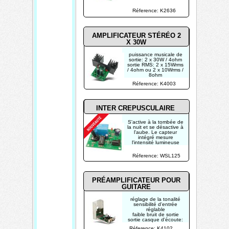
faible niveau
d'interférence
Réference: K2636
plage de réglage: 5-
95%
AMPLIFICATEUR STÉRÉO 2
X 30W
puissance musicale de
sortie: 2 x 30W / 4ohm
sortie RMS: 2 x 15Wrms
/ 4ohm ou 2 x 10Wrms /
8ohm
distorsion harmonique
Réference: K4003
totale: 0.07% (1W /
1kHz)
INTER CREPUSCULAIRE
S'active à la tombée de
la nuit et se désactive à
l'aube. Le capteur
intégré mesure
l'intensité lumineuse
sortie relais : NO/NC
24V/5A
Réference: WSL125
max.alimentation : 12
VDC
PRÉAMPLIFICATEUR POUR
GUITARE
réglage de la tonalité
sensibilité d'entrée
réglable
faible bruit de sortie
sortie casque d'écoute:
max. 2 x 50mW /
Réference: K4102