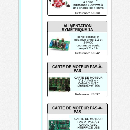
4 ohms
puissance 100Wrms à
une charge de 4 ohms
puissance 70Wrms à
Réference: K8060
une charge de 8 ohms
distorsion: 0.02% @
1KHz/10W
ALIMENTATION
SYMÉTRIQUE 1A
sortie positive et
négative entre 1.2 et
24VCC
courant de sortie:
jusqu'à 2 x 1A
en continu (avec
Réference: K8042
refroidisseur approprié)
tension d'entrée max.:
2 x 24VCA
régulation excellente
CARTE DE MOTEUR PAS-À-
PAS
CARTE DE MOTEUR
PAS-À-PAS À 4
CANAUX AVEC
INTERFACE USB
Réference: K8097
CARTE DE MOTEUR PAS-À-
PAS
CARTE DE MOTEUR
PAS-À- PAS À 1
CANAL AVEC
INTERFACE USB