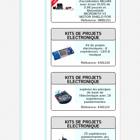
d'accélération MicroBit
avec écran OLED de
0,96 pouces et
Motorshield
MICROBIT® V2
MOTOR SHIELD FOR
MICROBIT®
Réference: WMS101
KITS DE PROJETS
ELECTRONIQUE
Kit de projets
électroniques - 8
expériences - LED &
musique
Réference: KNS100
KITS DE PROJETS
ELECTRONIQUE
explorez les principes
de base de
l'électronique avec 18
expériences
passionnantes.
Réference: KNS110
KITS DE PROJETS
ELECTRONIQUE
25 expériences
passionnantes, jeu
éducatif et interactif