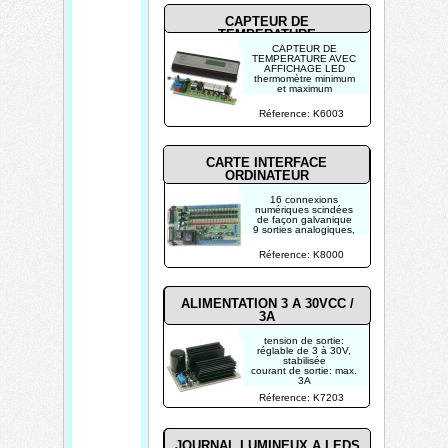
CAPTEUR DE
TEMPERATURE
CAPTEUR DE
TEMPERATURE AVEC
AFFICHAGE LED
thermomètre minimum
et maximum
plage de température
du capteur: -50°C
Réference: K6003
(-58°F) à +150°C
(302°F)
CARTE INTERFACE
ORDINATEUR
16 connexions
numériques scindées
de façon galvanique
9 sorties analogiques,
dont une à haute
précision
Réference: K8000
commandes simple en
utilisant Turbo Pascal,
Turbo C, Qbasic, Visual
Basic
ALIMENTATION 3 A 30VCC /
3A
tension de sortie:
réglable de 3 à 30V,
stabilisée
courant de sortie: max.
3A
tension d'ondulation
Réference: K7203
résiduelle de sortie:
0.5mV
protection contre les
courts-circuits
protection contre les
JOURNAL LUMINEUX A LEDS