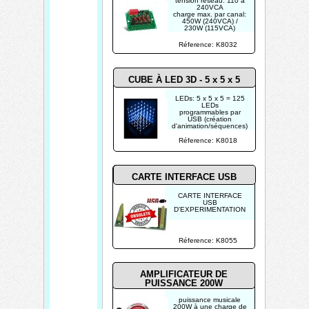
tension réseau: 110 à
240VCA
charge max. par canal:
450W (240VCA) /
230W (115VCA)
vitesse réglable entre:
0.2 et 3Hz
Réference: K8032
CUBE À LED 3D - 5 x 5 x 5
LEDs: 5 x 5 x 5 = 125
LEDs
programmables par
USB (création
d'animation/séquences)
beaucoup de trames
programmables
Réference: K8018
trames sont variables
séparément
4 vittesses de transition
CARTE INTERFACE USB
CARTE INTERFACE
USB
D'EXPERIMENTATION
Réference: K8055
AMPLIFICATEUR DE
PUISSANCE 200W
puissance musicale
200W à une charge de