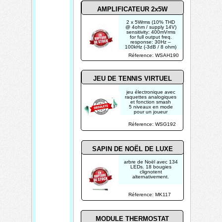
thermique et contre les
courts-circuits
AMPLIFICATEUR 2x5W
2 x 5Wrms (10% THD
@ 4ohm / supply 14V)
sensitivity: 400mVrms
for full output freq.
response: 30Hz –
100kHz (-3dB / 8 ohm)
power supply: 9-15VDC
Réference: WSAH190
/ 1A max. speaker
impedance: 4-32 ohm
JEU DE TENNIS VIRTUEL
jeu électronique avec
raquettes analogiques
et fonction smash
5 niveaux en mode
pour un joueur
5 niveaux en mode
multijoueur
Réference: WSG192
3 angles de frappe
sortie vidéo VGA
SAPIN DE NOËL DE LUXE
arbre de Noël avec 134
LEDs. 18 bougies
clignotent
alternativement.
Réference: MK117
MODULE THERMOSTAT