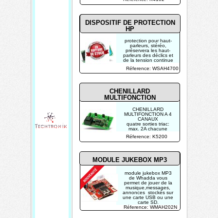
32ohm
DISPOSITIF DE PROTECTION
HP
protection pour haut-
parleurs, stéréo,
préservera les haut-
parleurs des déclics et
de la tension continue
sur la sortie ampli
Réference: WSAH4700
CHENILLARD
MULTIFONCTION
CHENILLARD
MULTIFONCTION A 4
CANAUX
quatre sorties triac:
max. 2A chacune
(400W à 220V )
Réference: K5200
vitesse de
chenillement: réglable
en mode asynchrone,
vitesse fixe en mode
synchrone
MODULE JUKEBOX MP3
module jukebox MP3
de Whadda vous
permet de jouer de la
musique,messages,
annonces stockés sur
une carte USB ou une
carte SD.
Réference: WMAH202N