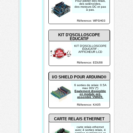
Pour piloter des relais,
des solénoïdes,
des moteurs DC et pas
à pas.
Réference: WPSH03
KIT D'OSCILLOSCOPE
ÉDUCATIF
KIT D'OSCILLOSCOPE
ÉDUCATIF -
AFFICHEUR LCD
Réference: EDU08
I/O SHIELD POUR ARDUINO®
6 sorties de relais: 0.5A
max 30V (*)
Egalement disponible
en module pré-
assemblé VMA05.
Réference: KA05
CARTE RELAIS ETHERNET
carte relais ethernet
avec 4 sorties relais, 4
entrées numériques et