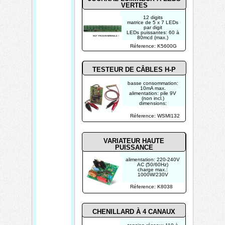
surcharges
VERTES
12 digits
matrice de 5 x 7 LEDs
par digit
LEDs puissantes: 60 à
80mcd (max.)
technologie
Réference: K5600G
microprocesseur
TESTEUR DE CÂBLES H-P
basse consommation:
10mA max.
alimentation: pile 9V
(non incl.)
dimensions:
Réference: WSMI132
VARIATEUR HAUTE
PUISSANCE
alimentation: 220-240V
AC (50/60Hz)
charge max.:
1000W/230V
Réference: K8038
CHENILLARD À 4 CANAUX