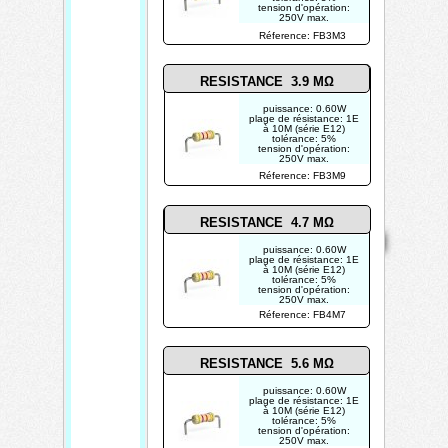
tension d'opération:
250V max.
photo non contractuelle
Réference: FB3M3
RESISTANCE 3.9 MΩ
puissance: 0.60W
plage de résistance: 1E
à 10M (série E12)
tolérance: 5%
tension d'opération:
250V max.
photo non contractuelle
Réference: FB3M9
Mentions
RESISTANCE 4.7 MΩ
Home
Contact
Copyright 2026
légales
Mis à jour le
puissance: 0.60W
07/08/2026
plage de résistance: 1E
à 10M (série E12)
tolérance: 5%
Créé par
tension d'opération:
TECHTRONIK
250V max.
photo non contractuelle
Réference: FB4M7
RESISTANCE 5.6 MΩ
puissance: 0.60W
plage de résistance: 1E
à 10M (série E12)
tolérance: 5%
tension d'opération:
250V max.