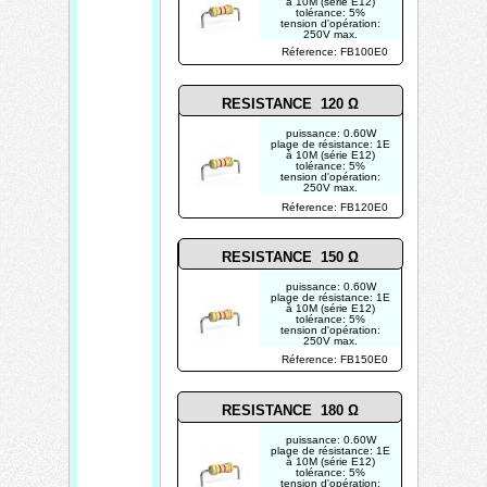
à 10M (série E12)
tolérance: 5%
tension d'opération:
250V max.
photo non contractuelle
Réference: FB100E0
RESISTANCE 120 Ω
puissance: 0.60W
plage de résistance: 1E
à 10M (série E12)
tolérance: 5%
tension d'opération:
250V max.
photo non contractuelle
Réference: FB120E0
RESISTANCE 150 Ω
puissance: 0.60W
plage de résistance: 1E
à 10M (série E12)
tolérance: 5%
tension d'opération:
250V max.
photo non contractuelle
Réference: FB150E0
RESISTANCE 180 Ω
puissance: 0.60W
plage de résistance: 1E
à 10M (série E12)
tolérance: 5%
tension d'opération: