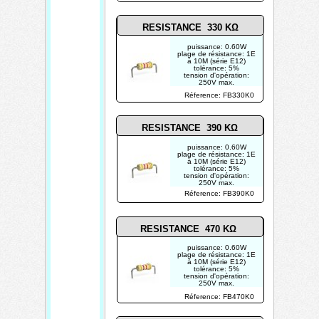
RESISTANCE 330 KΩ
puissance: 0.60W
plage de résistance: 1E
à 10M (série E12)
tolérance: 5%
tension d'opération:
250V max.
photo non contractuelle
Réference: FB330K0
RESISTANCE 390 KΩ
puissance: 0.60W
plage de résistance: 1E
à 10M (série E12)
tolérance: 5%
tension d'opération:
250V max.
photo non contractuelle
Réference: FB390K0
RESISTANCE 470 KΩ
puissance: 0.60W
plage de résistance: 1E
à 10M (série E12)
tolérance: 5%
tension d'opération:
250V max.
photo non contractuelle
Réference: FB470K0