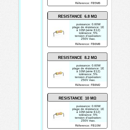
photo non contractuelle
Réference: FB5M6
RESISTANCE 6.8 MΩ
puissance: 0.60W
plage de résistance: 1E
à 10M (série E12)
tolérance: 5%
tension d'opération:
250V max.
photo non contractuelle
Réference: FB6M8
RESISTANCE 8.2 MΩ
puissance: 0.60W
plage de résistance: 1E
à 10M (série E12)
tolérance: 5%
tension d'opération:
250V max.
photo non contractuelle
Réference: FB8M2
RESISTANCE 10 MΩ
puissance: 0.60W
plage de résistance: 1E
à 10M (série E12)
tolérance: 5%
tension d'opération:
250V max.
photo non contractuelle
Réference: FB10M