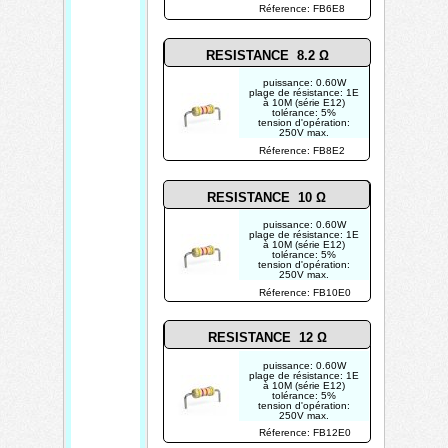
photo non contractuelle
Réference: FB6E8
RESISTANCE 8.2 Ω
puissance: 0.60W
plage de résistance: 1E
à 10M (série E12)
tolérance: 5%
tension d'opération:
250V max.
photo non contractuelle
Réference: FB8E2
RESISTANCE 10 Ω
puissance: 0.60W
plage de résistance: 1E
à 10M (série E12)
tolérance: 5%
tension d'opération:
250V max.
photo non contractuelle
Réference: FB10E0
RESISTANCE 12 Ω
puissance: 0.60W
plage de résistance: 1E
à 10M (série E12)
tolérance: 5%
tension d'opération:
250V max.
photo non contractuelle
Réference: FB12E0