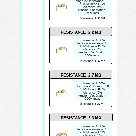
plage de résistance: 1E
à 10M (série E12)
tolérance: 5%
tension d'opération:
250V max.
photo non contractuelle
Réference: FB1M8
RESISTANCE 2.2 MΩ
puissance: 0.60W
plage de résistance: 1E
à 10M (série E12)
tolérance: 5%
tension d'opération:
250V max.
photo non contractuelle
Réference: FB2M2
RESISTANCE 2.7 MΩ
puissance: 0.60W
plage de résistance: 1E
à 10M (série E12)
tolérance: 5%
tension d'opération:
250V max.
photo non contractuelle
Réference: FB2M7
RESISTANCE 3.3 MΩ
puissance: 0.60W
plage de résistance: 1E
à 10M (série E12)
tolérance: 5%