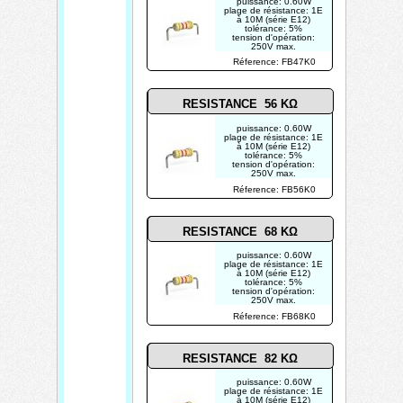
puissance: 0.60W
plage de résistance: 1E
à 10M (série E12)
tolérance: 5%
tension d'opération:
250V max.
photo non contractuelle
Réference: FB47K0
RESISTANCE 56 KΩ
puissance: 0.60W
plage de résistance: 1E
à 10M (série E12)
tolérance: 5%
tension d'opération:
250V max.
photo non contractuelle
Réference: FB56K0
RESISTANCE 68 KΩ
puissance: 0.60W
plage de résistance: 1E
à 10M (série E12)
tolérance: 5%
tension d'opération:
250V max.
photo non contractuelle
Réference: FB68K0
RESISTANCE 82 KΩ
puissance: 0.60W
plage de résistance: 1E
à 10M (série E12)