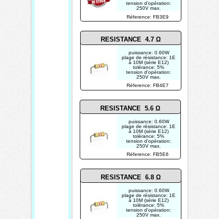
tension d'opération:
250V max.
photo non contractuelle
Réference: FB3E9
RESISTANCE 4.7 Ω
puissance: 0.60W
plage de résistance: 1E
à 10M (série E12)
tolérance: 5%
tension d'opération:
250V max.
photo non contractuelle
Réference: FB4E7
RESISTANCE 5.6 Ω
puissance: 0.60W
plage de résistance: 1E
à 10M (série E12)
tolérance: 5%
tension d'opération:
250V max.
photo non contractuelle
Réference: FB5E6
RESISTANCE 6.8 Ω
puissance: 0.60W
plage de résistance: 1E
à 10M (série E12)
tolérance: 5%
tension d'opération:
250V max.