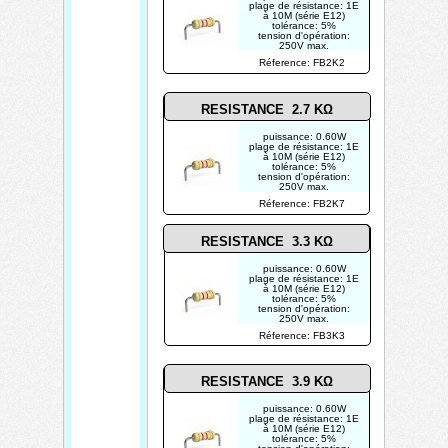
plage de résistance: 1E
à 10M (série E12)
tolérance: 5%
tension d'opération:
250V max.
photo non contractuelle
Réference: FB2K2
RESISTANCE 2.7 KΩ
puissance: 0.60W
plage de résistance: 1E
à 10M (série E12)
tolérance: 5%
tension d'opération:
250V max.
photo non contractuelle
Réference: FB2K7
RESISTANCE 3.3 KΩ
puissance: 0.60W
plage de résistance: 1E
à 10M (série E12)
tolérance: 5%
tension d'opération:
250V max.
photo non contractuelle
Réference: FB3K3
RESISTANCE 3.9 KΩ
puissance: 0.60W
plage de résistance: 1E
à 10M (série E12)
tolérance: 5%