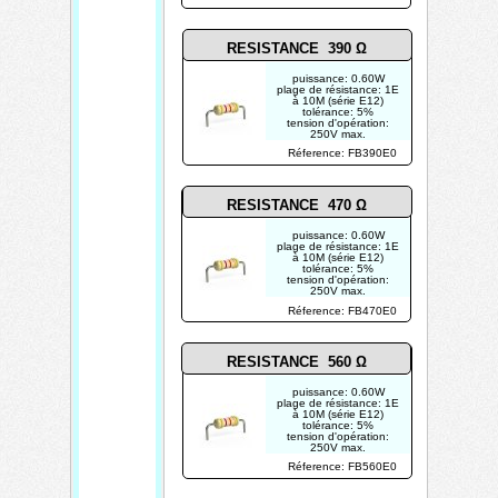
RESISTANCE 390 Ω
puissance: 0.60W
plage de résistance: 1E
à 10M (série E12)
tolérance: 5%
tension d'opération:
250V max.
photo non contractuelle
Réference: FB390E0
RESISTANCE 470 Ω
puissance: 0.60W
plage de résistance: 1E
à 10M (série E12)
tolérance: 5%
tension d'opération:
250V max.
photo non contractuelle
Réference: FB470E0
RESISTANCE 560 Ω
puissance: 0.60W
plage de résistance: 1E
à 10M (série E12)
tolérance: 5%
tension d'opération:
250V max.
photo non contractuelle
Réference: FB560E0