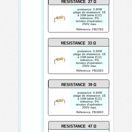
RESISTANCE 27 Ω
puissance: 0.60W
plage de résistance: 1E
à 10M (série E12)
tolérance: 5%
tension d'opération:
250V max.
photo non contractuelle
Réference: FB27E0
RESISTANCE 33 Ω
puissance: 0.60W
plage de résistance: 1E
à 10M (série E12)
tolérance: 5%
tension d'opération:
250V max.
photo non contractuelle
Réference: FB33E0
RESISTANCE 39 Ω
puissance: 0.60W
plage de résistance: 1E
à 10M (série E12)
tolérance: 5%
tension d'opération:
250V max.
photo non contractuelle
Réference: FB39E0
RESISTANCE 47 Ω