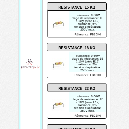
RESISTANCE 15 KΩ
puissance: 0.60W
plage de résistance: 1E
à 10M (série E12)
tolérance: 5%
tension d'opération:
250V max.
photo non contractuelle
Réference: FB15K0
RESISTANCE 18 KΩ
puissance: 0.60W
plage de résistance: 1E
à 10M (série E12)
tolérance: 5%
tension d'opération:
250V max.
photo non contractuelle
Réference: FB18K0
RESISTANCE 22 KΩ
puissance: 0.60W
plage de résistance: 1E
à 10M (série E12)
tolérance: 5%
tension d'opération:
250V max.
photo non contractuelle
Réference: FB22K0