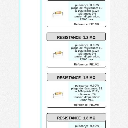
puissance: 0.60W
plage de résistance: 1E
à 10M (série E12)
tolérance: 5%
tension d'opération:
250V max.
photo non contractuelle
Réference: FB1M0
RESISTANCE 1.2 MΩ
puissance: 0.60W
plage de résistance: 1E
à 10M (série E12)
tolérance: 5%
tension d'opération:
250V max.
photo non contractuelle
Réference: FB1M2
RESISTANCE 1.5 MΩ
puissance: 0.60W
plage de résistance: 1E
à 10M (série E12)
tolérance: 5%
tension d'opération:
250V max.
photo non contractuelle
Réference: FB1M5
RESISTANCE 1.8 MΩ
puissance: 0.60W