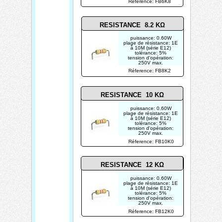
Réference: FB6K8
RESISTANCE 8.2 KΩ
puissance: 0.60W
plage de résistance: 1E
à 10M (série E12)
tolérance: 5%
tension d'opération:
250V max.
photo non contractuelle
Réference: FB8K2
RESISTANCE 10 KΩ
puissance: 0.60W
plage de résistance: 1E
à 10M (série E12)
tolérance: 5%
tension d'opération:
250V max.
photo non contractuelle
Réference: FB10K0
RESISTANCE 12 KΩ
puissance: 0.60W
plage de résistance: 1E
à 10M (série E12)
tolérance: 5%
tension d'opération:
250V max.
photo non contractuelle
Réference: FB12K0