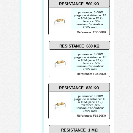
RESISTANCE 560 KΩ
puissance: 0.60W
plage de résistance: 1E
à 10M (série E12)
tolérance: 5%
tension d'opération:
250V max.
photo non contractuelle
Réference: FB560K0
RESISTANCE 680 KΩ
puissance: 0.60W
plage de résistance: 1E
à 10M (série E12)
tolérance: 5%
tension d'opération:
250V max.
photo non contractuelle
Réference: FB680K0
RESISTANCE 820 KΩ
puissance: 0.60W
plage de résistance: 1E
à 10M (série E12)
tolérance: 5%
tension d'opération:
250V max.
photo non contractuelle
Réference: FB820K0
RESISTANCE 1 MΩ