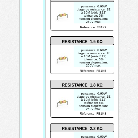
puissance: 0.60W
plage de résistance: 1E
à 10M (série E12)
tolérance: 5%
tension d'opération:
250V max.
photo non contractuelle
Réference: FB1K2
RESISTANCE 1.5 KΩ
puissance: 0.60W
plage de résistance: 1E
à 10M (série E12)
tolérance: 5%
tension d'opération:
250V max.
photo non contractuelle
Réference: FB1K5
RESISTANCE 1.8 KΩ
puissance: 0.60W
plage de résistance: 1E
à 10M (série E12)
tolérance: 5%
tension d'opération:
250V max.
photo non contractuelle
Réference: FB1K8
RESISTANCE 2.2 KΩ
puissance: 0.60W