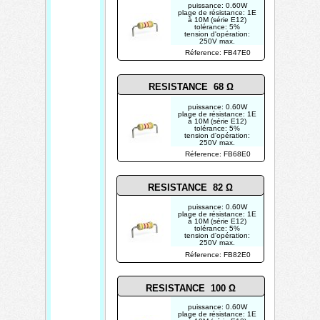
puissance: 0.60W
plage de résistance: 1E
à 10M (série E12)
tolérance: 5%
tension d'opération:
250V max.
photo non contractuelle
Réference: FB47E0
RESISTANCE 68 Ω
puissance: 0.60W
plage de résistance: 1E
à 10M (série E12)
tolérance: 5%
tension d'opération:
250V max.
photo non contractuelle
Réference: FB68E0
RESISTANCE 82 Ω
puissance: 0.60W
plage de résistance: 1E
à 10M (série E12)
tolérance: 5%
tension d'opération:
250V max.
photo non contractuelle
Réference: FB82E0
RESISTANCE 100 Ω
puissance: 0.60W
plage de résistance: 1E