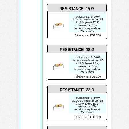
RESISTANCE 15 Ω
puissance: 0.60W
plage de résistance: 1E
à 10M (série E12)
tolérance: 5%
tension d'opération:
250V max.
photo non contractuelle
Réference: FB15E0
RESISTANCE 18 Ω
puissance: 0.60W
plage de résistance: 1E
à 10M (série E12)
tolérance: 5%
tension d'opération:
250V max.
photo non contractuelle
Réference: FB18E0
RESISTANCE 22 Ω
puissance: 0.60W
plage de résistance: 1E
à 10M (série E12)
tolérance: 5%
tension d'opération:
250V max.
photo non contractuelle
Réference: FB22E0