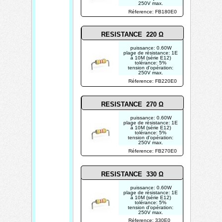
250V max.
photo non contractuelle
Réference: FB180E0
RESISTANCE 220 Ω
puissance: 0.60W
plage de résistance: 1E
à 10M (série E12)
tolérance: 5%
tension d'opération:
250V max.
photo non contractuelle
Réference: FB220E0
RESISTANCE 270 Ω
puissance: 0.60W
plage de résistance: 1E
à 10M (série E12)
tolérance: 5%
tension d'opération:
250V max.
photo non contractuelle
Réference: FB270E0
RESISTANCE 330 Ω
puissance: 0.60W
plage de résistance: 1E
à 10M (série E12)
tolérance: 5%
tension d'opération:
250V max.
photo non contractuelle
Réference: 330E0