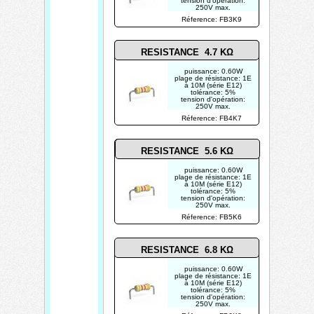
tension d'opération:
250V max.
photo non contractuelle
Réference: FB3K9
RESISTANCE 4.7 KΩ
puissance: 0.60W
plage de résistance: 1E
à 10M (série E12)
tolérance: 5%
tension d'opération:
250V max.
photo non contractuelle
Réference: FB4K7
RESISTANCE 5.6 KΩ
puissance: 0.60W
plage de résistance: 1E
à 10M (série E12)
tolérance: 5%
tension d'opération:
250V max.
photo non contractuelle
Réference: FB5K6
RESISTANCE 6.8 KΩ
puissance: 0.60W
plage de résistance: 1E
à 10M (série E12)
tolérance: 5%
tension d'opération:
250V max.
photo non contractuelle