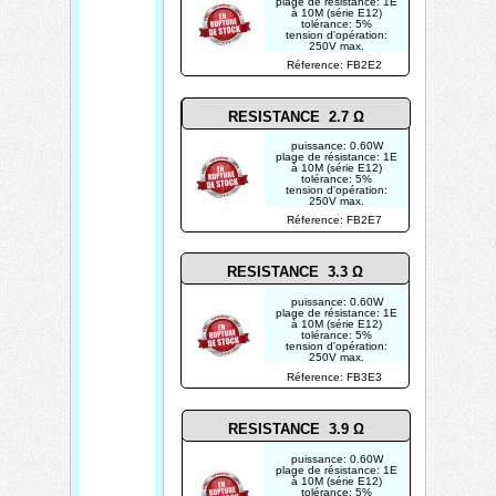
plage de résistance: 1E
à 10M (série E12)
tolérance: 5%
tension d'opération:
250V max.
photo non contractuelle
Réference: FB2E2
RESISTANCE 2.7 Ω
puissance: 0.60W
plage de résistance: 1E
à 10M (série E12)
tolérance: 5%
tension d'opération:
250V max.
photo non contractuelle
Réference: FB2E7
RESISTANCE 3.3 Ω
puissance: 0.60W
plage de résistance: 1E
à 10M (série E12)
tolérance: 5%
tension d'opération:
250V max.
photo non contractuelle
Réference: FB3E3
RESISTANCE 3.9 Ω
puissance: 0.60W
plage de résistance: 1E
à 10M (série E12)
tolérance: 5%