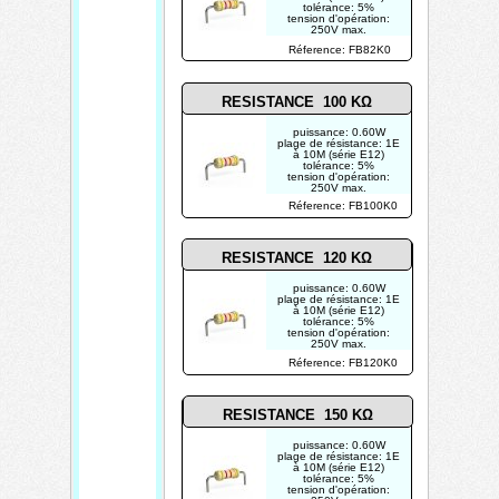
tolérance: 5%
tension d'opération:
250V max.
photo non contractuelle
Réference: FB82K0
RESISTANCE 100 KΩ
puissance: 0.60W
plage de résistance: 1E
à 10M (série E12)
tolérance: 5%
tension d'opération:
250V max.
photo non contractuelle
Réference: FB100K0
RESISTANCE 120 KΩ
puissance: 0.60W
plage de résistance: 1E
à 10M (série E12)
tolérance: 5%
tension d'opération:
250V max.
photo non contractuelle
Réference: FB120K0
RESISTANCE 150 KΩ
puissance: 0.60W
plage de résistance: 1E
à 10M (série E12)
tolérance: 5%
tension d'opération: