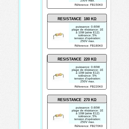
250V max.
photo non contractuelle
Réference: FB150K0
RESISTANCE 180 KΩ
puissance: 0.60W
plage de résistance: 1E
à 10M (série E12)
tolérance: 5%
tension d'opération:
250V max.
photo non contractuelle
Réference: FB180K0
RESISTANCE 220 KΩ
puissance: 0.60W
plage de résistance: 1E
à 10M (série E12)
tolérance: 5%
tension d'opération:
250V max.
photo non contractuelle
Réference: FB220K0
RESISTANCE 270 KΩ
puissance: 0.60W
plage de résistance: 1E
à 10M (série E12)
tolérance: 5%
tension d'opération:
250V max.
photo non contractuelle
Réference: FB270K0