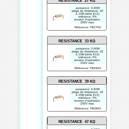
RESISTANCE 27 KΩ
puissance: 0.60W
plage de résistance: 1E
à 10M (série E12)
tolérance: 5%
tension d'opération:
250V max.
photo non contractuelle
Réference: FB27K0
RESISTANCE 33 KΩ
puissance: 0.60W
plage de résistance: 1E
à 10M (série E12)
tolérance: 5%
tension d'opération:
250V max.
photo non contractuelle
Réference: FB33K0
RESISTANCE 39 KΩ
puissance: 0.60W
plage de résistance: 1E
à 10M (série E12)
tolérance: 5%
tension d'opération:
250V max.
photo non contractuelle
Réference: FB39K0
RESISTANCE 47 KΩ