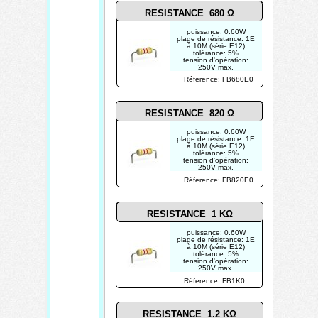
RESISTANCE 680 Ω
puissance: 0.60W
plage de résistance: 1E
à 10M (série E12)
tolérance: 5%
tension d'opération:
250V max.
photo non contractuelle
Réference: FB680E0
RESISTANCE 820 Ω
puissance: 0.60W
plage de résistance: 1E
à 10M (série E12)
tolérance: 5%
tension d'opération:
250V max.
photo non contractuelle
Réference: FB820E0
RESISTANCE 1 KΩ
puissance: 0.60W
plage de résistance: 1E
à 10M (série E12)
tolérance: 5%
tension d'opération:
250V max.
photo non contractuelle
Réference: FB1K0
RESISTANCE 1.2 KΩ