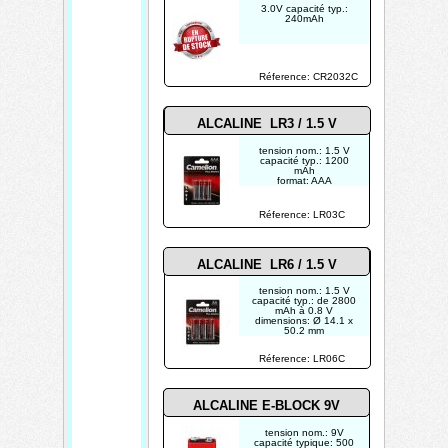
3.0V capacité typ.:
240mAh
Réference: CR2032C
ALCALINE LR3 / 1.5 V
tension nom.: 1.5 V
capacité typ.: 1200
mAh
format: AAA
dimensions: Ø 11.0 x
44.5 mm
Réference: LR03C
ALCALINE LR6 / 1.5 V
tension nom.: 1.5 V
capacité typ.: de 2800
mAh à 0.8 V
dimensions: Ø 14.1 x
50.2 mm
Réference: LR06C
ALCALINE E-BLOCK 9V
tension nom.: 9V
capacité typique: 500