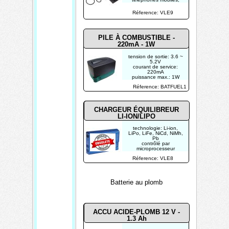
iPad et autres appareils
de 5 V
Réference: VLE9
4 indicateurs de charge
affichent l'état de
charge
PILE À COMBUSTIBLE -
220mA - 1W
tension de sortie: 3.6 ~
5.2V
courant de service:
220mA
puissance max.: 1W
durée de vie:
Réference: BATFUEL1
autonomie: ± 30h
veille: ± 4.5 mois
CHARGEUR ÉQUILIBREUR
LI-ION/LIPO
technologie: Li-ion,
LiPo, LiFe, NiCd, NiMh,
Pb
contrôlé par
microprocesseur
sensibilité Delta-peak
Réference: VLE8
équilibrage individuel
des éléments
Batterie au plomb
ACCU ACIDE-PLOMB 12 V -
1.3 Ah