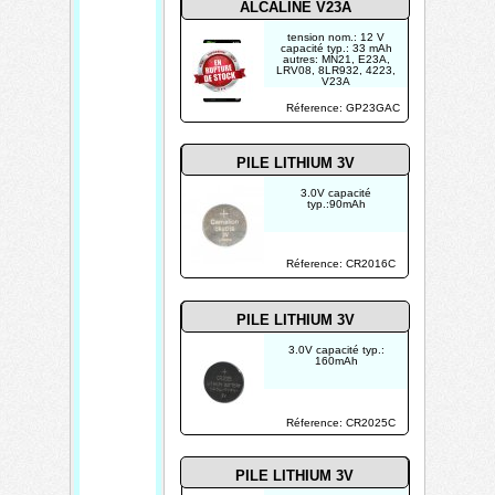
ALCALINE V23A
e
tension nom.: 12 V
r
capacité typ.: 33 mAh
autres: MN21, E23A,
i
LRV08, 8LR932, 4223,
V23A
e
dimensions: Ø10 x 28.5
mm
Réference: GP23GAC
a
u
PILE LITHIUM 3V
p
3.0V capacité
l
typ.:90mAh
o
m
Réference: CR2016C
b
PILE LITHIUM 3V
3.0V capacité typ.:
160mAh
Réference: CR2025C
PILE LITHIUM 3V