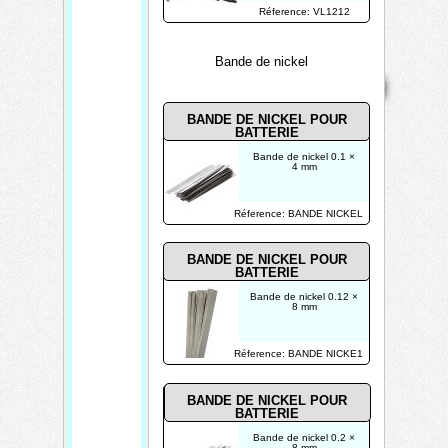
longueur câble de
Réference: VL1212
sortie: 190cm
Bande de nickel
Mentions
Home
Contact
Copyright 2026
légales
Mis à jour le
08/08/2026
BANDE DE NICKEL
POUR
Créé par
BATTERIE
TECHTRONIK
Bande de nickel 0.1 ×
4 mm
Réference: BANDE NICKEL
BANDE DE NICKEL
POUR
BATTERIE
Bande de nickel 0.12 ×
8 mm
Réference: BANDE NICKE1
BANDE DE NICKEL
POUR
BATTERIE
Bande de nickel 0.2 ×
8 mm