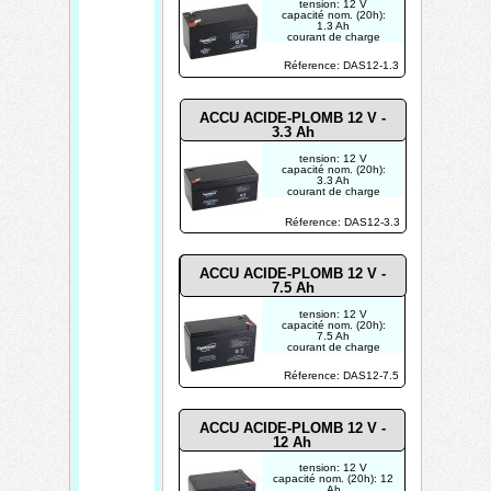
tension: 12 V
capacité nom. (20h):
1.3 Ah
courant de charge
max.: -
connexions: E-T1
Réference: DAS12-1.3
dimensions: 96.5 x 45 x
59 mm
poids: 0.6 kg
ACCU ACIDE-PLOMB 12 V -
3.3 Ah
tension: 12 V
capacité nom. (20h):
3.3 Ah
courant de charge
max.: -
connexions: C-T1
Réference: DAS12-3.3
dimensions: 133.5 x 67
x 67 mm
poids: 1.4 kg
ACCU ACIDE-PLOMB 12 V -
7.5 Ah
tension: 12 V
capacité nom. (20h):
7.5 Ah
courant de charge
max.: -
connexions: D-T1
Réference: DAS12-7.5
dimensions: 151 x 65 x
99 mm
poids: 2.7 kg
ACCU ACIDE-PLOMB 12 V -
12 Ah
tension: 12 V
capacité nom. (20h): 12
Ah