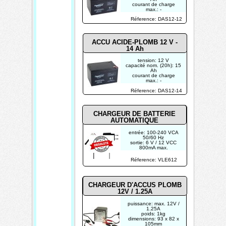
courant de charge
max.: -
connexions: D-T2
Réference: DAS12-12
dimensions: 150 x 97 x
99 mm
poids: 4.2 kg
ACCU ACIDE-PLOMB 12 V -
14 Ah
tension: 12 V
capacité nom. (20h): 15
Ah
courant de charge
max.: -
connexions: C-M5
Réference: DAS12-14
dimensions: 150 x 97 x
99 mm
poids: 4.3 kg
CHARGEUR DE BATTERIE
AUTOMATIQUE
entrée: 100-240 VCA
50/60 Hz
sortie: 6 V / 12 VCC
800mA max.
type de batterie: 6 V 5-
8 Ah, 12 V 5-8Ah
Réference: VLE612
batterie de plomb
rechargeable
CHARGEUR D'ACCUS PLOMB
12V / 1.25A
puissance: max. 12V /
1.25A
poids: 1kg
dimensions: 93 x 82 x
105mm