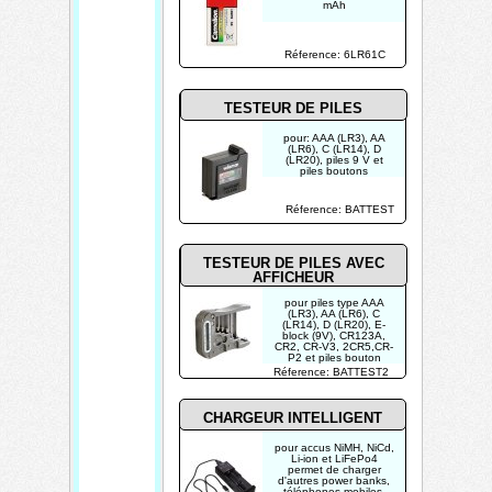
mAh
dimensions: 26.2 x
17.5 x 48.5 mm
Réference: 6LR61C
TESTEUR DE PILES
pour: AAA (LR3), AA
(LR6), C (LR14), D
(LR20), piles 9 V et
piles boutons
Réference: BATTEST
TESTEUR DE PILES AVEC
AFFICHEUR
pour piles type AAA
(LR3), AA (LR6), C
(LR14), D (LR20), E-
block (9V), CR123A,
CR2, CR-V3, 2CR5,CR-
P2 et piles bouton
afficheur LCD
Réference: BATTEST2
conçu pour usage avec
des piles au Lithium-Ion
et des accus
rechargeables
CHARGEUR INTELLIGENT
pour accus NiMH, NiCd,
Li-ion et LiFePo4
permet de charger
d'autres power banks,
téléphones mobiles,