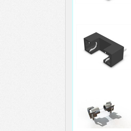
header
menu