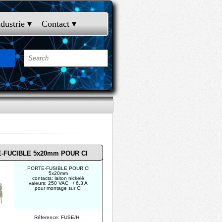
ndustrie
 ▾
Contact
 ▾
-FUCIBLE 5x20mm POUR CI
PORTE-FUSIBLE POUR CI
5x20mm
contacts: laiton nickelé
valeurs: 250 VAC / 6.3 A
pour montage sur CI
Réference: FUSE/H