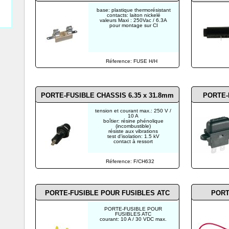
base: plastique thermorésistant
contacts: laiton nickelé
valeurs Maxi : 250Vac / 6.3A
pour montage sur CI
Réference: FUSE H/H
PORTE-FUSIBLE CHASSIS 6.35 x 31.8mm
PORTE-
tension et courant max.: 250 V /
10 A
boîtier: résine phénolique
(incombustible)
résiste aux vibrations
test d'isolation: 1.5 kV
contact à ressort
Réference: F/CH632
PORTE-FUSIBLE POUR FUSIBLES ATC
PORT
PORTE-FUSIBLE POUR
FUSIBLES ATC
courant: 10 A / 30 VDC max.