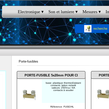
Electronique
 ▾
Son et lumiere
 ▾
Mesures
 ▾
I
recherche
Porte-fusibles
PORTE-FUSIBLE 5x20mm POUR CI
PORTE
base: plastique thermorésistant
contacts: laiton nickelé
valeurs: 250Vca / 6A
contacts à souder
Réference: FUSE/HL