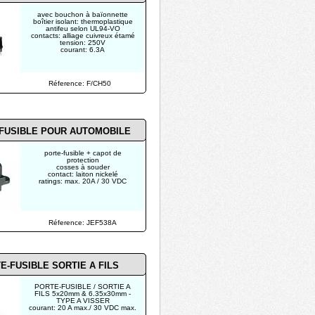
avec bouchon à baïonnette
boîtier isolant: thermoplastique
antifeu selon UL94-VO
contacts: alliage cuivreux étamé
tension: 250V
courant: 6.3A
Réference: F/CH50
FUSIBLE POUR AUTOMOBILE
porte-fusible + capot de
protection
cosses à souder
contact: laiton nickelé
ratings: max. 20A / 30 VDC
Réference: JEF538A
E-FUSIBLE SORTIE A FILS
PORTE-FUSIBLE / SORTIE A
FILS 5x20mm & 6.35x30mm -
TYPE A VISSER
courant: 20 A max./ 30 VDC max.