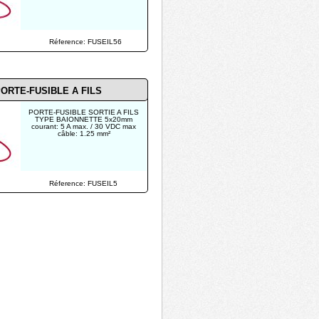
Réference: FUSEIL56
ORTE-FUSIBLE A FILS
PORTE-FUSIBLE SORTIE A FILS
TYPE BAIONNETTE 5x20mm
courant: 5 A max. / 30 VDC max
câble: 1.25 mm²
Réference: FUSEIL5