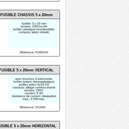
FUSIBLE CHASSIS 5 x 20mm
fusible: 5 x 20 mm
tension: 250Vca 6A
boîtier: plastique incombustible
contacts: laiton nickelé
Réference: FUSE/CH
FUSIBLE 5 x 20mm VERTICAL
avec bouchon à baïonnette
boîtier isolant: thermoplastique
antifeu selon UL94-VO
contacts: alliage cuivreux étamé
tension: 250V
courant: 6.3A
résistance de contact: dissipation
max.: 2.5W max.
Réference: F/CH45
USIBLE 5 x 20mm HORIZONTAL