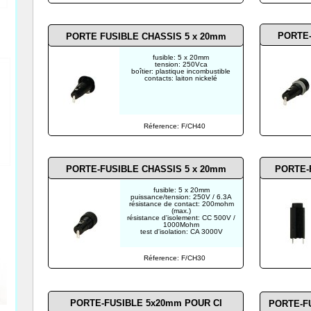
PORTE-
PORTE FUSIBLE CHASSIS 5 x 20mm
fusible: 5 x 20mm
tension: 250Vca
boîtier: plastique incombustible
contacts: laiton nickelé
Réference: F/CH40
PORTE-FUSIBLE CHASSIS 5 x 20mm
PORTE-
fusible: 5 x 20mm
puissance/tension: 250V / 6.3A
résistance de contact: 200mohm
(max.)
résistance d'isolement: CC 500V /
1000Mohm
test d'isolation: CA 3000V
Réference: F/CH30
PORTE-FUSIBLE 5x20mm POUR CI
PORTE-F