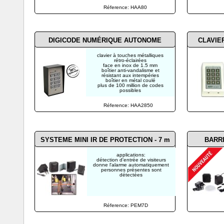
Réference: HAA80
DIGICODE NUMÉRIQUE AUTONOME
CLAVIE
clavier à touches métalliques
rétro-éclairées
face en inox de 1.5 mm
boîtier anti-vandalisme et
résistant aux intempéries
boîtier en métal coulé
plus de 100 million de codes
possibles
Réference: HAA2850
SYSTEME MINI IR DE PROTECTION - 7 m
BARRI
applications:
détection d'entrée de visiteurs
donne l'alarme automatiquement
personnes présentes sont
détectées
Réference: PEM7D