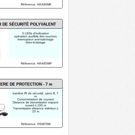
Réference: HAA80MK
R DE SÉCURITÉ POLYVALENT
3 LEDs d'indication
opération audible des touches
interrupteur anti-sabotage
rétro-éclairage
Réference: HAA85WP
ERE DE PROTECTION - 7 m
barrière IR de sécurité, sans fil, 7
m
Consommation de courant
Distance de transmission espace
ouvert ≤ 100 m
Transmission distance intérieur ≤
20 m
Réference: PEM7DW