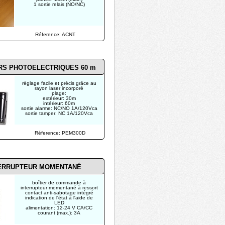
1 sortie relais (NO/NC)
Réference: ACNT
RS PHOTOELECTRIQUES 60 m
réglage facile et précis grâce au
rayon laser incorporé
plage:
extérieur: 30m
intérieur: 60m
sortie alarme: NC/NO 1A/120Vca
sortie tamper: NC 1A/120Vca
Réference: PEM300D
ERRUPTEUR MOMENTANÉ
boîtier de commande à
interrupteur momentané à ressort
contact anti-sabotage intégré
indication de l'état à l'aide de
LED
alimentation: 12-24 V CA/CC
courant (max.): 3A