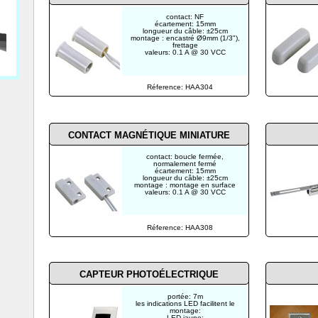
contact: NF
écartement: 15mm
longueur du câble: ±25cm
montage : encastré Ø9mm (1/3"),
frettage
valeurs: 0.1 A @ 30 VCC
Réference: HAA304
CONTACT MAGNÉTIQUE MINIATURE
contact: boucle fermée,
normalement fermé
écartement: 15mm
longueur du câble: ±25cm
montage : montage en surface
valeurs: 0.1 A @ 30 VCC
Réference: HAA308
CAPTEUR PHOTOÉLECTRIQUE
portée: 7m
les indications LED facilitent le
montage:
LED jaune: