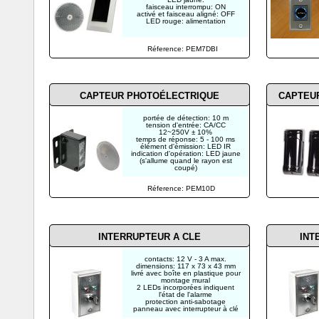
faisceau interrompu: ON
activé et faisceau aligné: OFF
LED rouge: alimentation
Réference: PEM7DBI
CAPTEUR PHOTOÉLECTRIQUE
CAPTEU
portée de détection: 10 m
tension d'entrée: CA/CC
12~250V ± 10%
temps de réponse: 5 - 100 ms
élément d'émission: LED IR
indication d'opération: LED jaune
(s'allume quand le rayon est
coupé)
Réference: PEM10D
INTERRUPTEUR A CLE
INT
contacts: 12 V - 3 A max.
dimensions: 117 x 73 x 43 mm
livré avec boîte en plastique pour
montage mural
2 LEDs incorporées indiquent
l'état de l'alarme
protection anti-sabotage
panneau avec interrupteur à clé