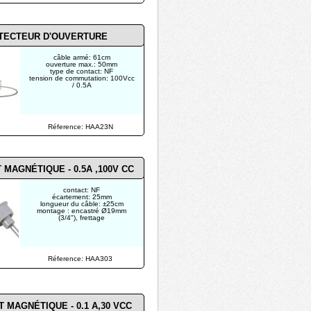
TECTEUR D'OUVERTURE
câble armé: 61cm
ouverture max.: 50mm
type de contact: NF
tension de commutation: 100Vcc
/ 0.5A
Réference: HAA23N
 MAGNÉTIQUE - 0.5A ,100V CC
contact: NF
écartement: 25mm
longueur du câble: ±25cm
montage : encastré Ø19mm
(3/4"), frettage
Réference: HAA303
 MAGNÉTIQUE - 0.1 A,30 VCC