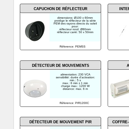
CAPUCHON DE RÉFLECTEUR
INTE
dimensions: Ø100 x 60mm
protège le réflecteur de la série
PEM des rayons directs du soleil
pour:
réflecteur rond: Ø80mm
réflecteur carré: 50 x 50mm
Réference: PEMSS
DÉTECTEUR DE MOUVEMENTS
A
alimentation: 230 VCA
sensibilité: durée d'activation:
min.: 5 s
max.: 6 min ± 1 min
charge max.: 1200 W
distance: max. 6 m
Réference: PIR1200C
DÉTECTEUR DE MOUVEMENT PIR
COFFRE-