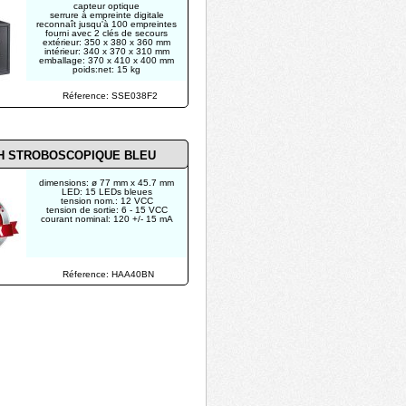
capteur optique
serrure à empreinte digitale
reconnaît jusqu'à 100 empreintes
fourni avec 2 clés de secours
extérieur: 350 x 380 x 360 mm
intérieur: 340 x 370 x 310 mm
emballage: 370 x 410 x 400 mm
poids:net: 15 kg
Réference: SSE038F2
H STROBOSCOPIQUE BLEU
dimensions: ø 77 mm x 45.7 mm
LED: 15 LEDs bleues
tension nom.: 12 VCC
tension de sortie: 6 - 15 VCC
courant nominal: 120 +/- 15 mA
Réference: HAA40BN