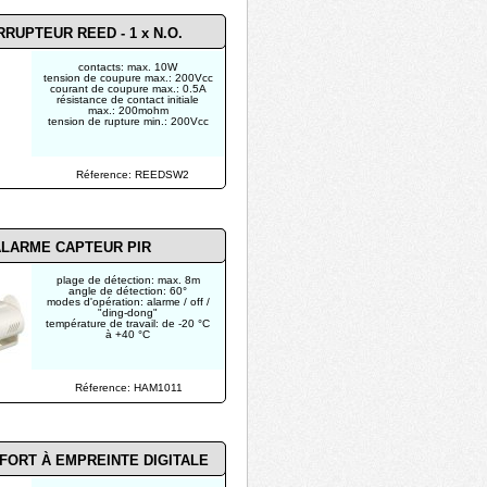
RRUPTEUR REED - 1 x N.O.
contacts: max. 10W
tension de coupure max.: 200Vcc
courant de coupure max.: 0.5A
résistance de contact initiale
max.: 200mohm
tension de rupture min.: 200Vcc
Réference: REEDSW2
LARME CAPTEUR PIR
plage de détection: max. 8m
angle de détection: 60°
modes d'opération: alarme / off /
"ding-dong"
température de travail: de -20 °C
à +40 °C
Réference: HAM1011
FORT À EMPREINTE DIGITALE