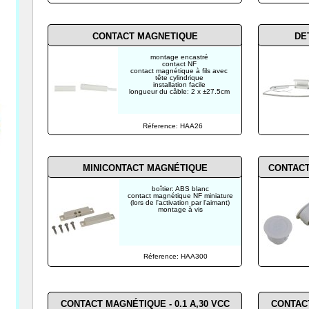
CONTACT MAGNETIQUE
DE
montage encastré
contact NF
contact magnétique à fils avec
tête cylindrique
installation facile
longueur du câble: 2 x ±27.5cm
Réference: HAA26
MINICONTACT MAGNÉTIQUE
CONTACT
boîtier: ABS blanc
contact magnétique NF miniature
(lors de l'activation par l'aimant)
montage à vis
Réference: HAA300
CONTACT MAGNÉTIQUE - 0.1 A,30 VCC
CONTACT