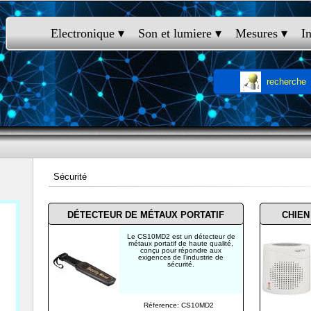
Electronique
 ▾
Son et lumiere
 ▾
Mesures
 ▾
I
recherche
Sécurité
DÉTECTEUR DE MÉTAUX PORTATIF
CHIEN
Le CS10MD2 est un détecteur de
métaux portatif de haute qualité,
conçu pour répondre aux
exigences de l'industrie de
sécurité.
Réference: CS10MD2