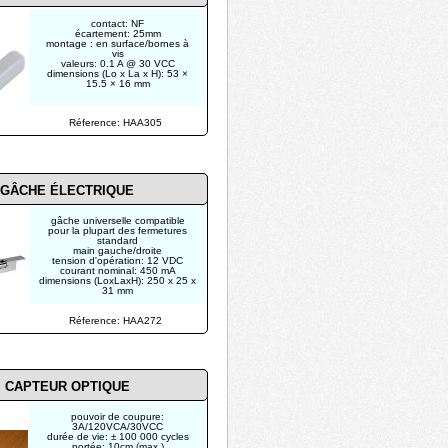
contact: NF
écartement: 25mm
montage : en surface/bornes à
vis
valeurs: 0.1 A @ 30 VCC
dimensions (Lo x La x H): 53 ×
15.5 × 16 mm
Réference: HAA305
GÂCHE ÉLECTRIQUE
gâche universelle compatible
pour la plupart des fermetures
standard
main gauche/droite
tension d'opération: 12 VDC
courant nominal: 450 mA
dimensions (LoxLaxH): 250 x 25 x
31 mm
Réference: HAA272
CAPTEUR OPTIQUE
pouvoir de coupure:
3A/120VCA/30VCC
durée de vie: ± 100 000 cycles
portée: 10cm (max.)