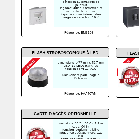
détection automatique de
jour/nuit
réglable: durée d'activation et
sensibilité lumineuse
type de commutateur: relais
angle de détection: 160°
Réference: EMS108
FLASH STROBOSCOPIQUE À LED
FLAS
dimensions: ø 77 mm x 45.7 mm
LED: 15 LEDs blanches
tension nom: 12 VCC
uniquement pour usage à
l'intérieur
Réference: HAA40WN
CARTE D'ACCÈS OPTIONNELLE
dimensions: 85.5 x 53.6 x 1.9 mm
code: 64 bit
fonction: seulement lisible
fréquence opérationnelle: 125
kHz
pour: HAA2866 - HAA2890 -