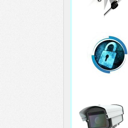
menu
header