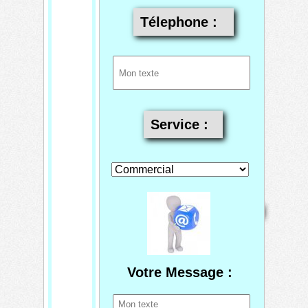
Télephone :
Service
:
Mentions
Home
Contact
Copyright 2026
légales
Mis à jour le
08/08/2026
Créé par
TECHTRONIK
Votre Message :