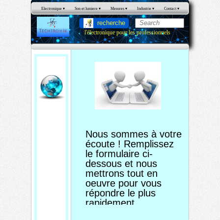
Electronique
 ▾
Son et lumiere
 ▾
Mesures
 ▾
Industrie
 ▾
Contact
 ▾
recherche
l'électronique pour les professionnels
Envoyez
-nous
votre
Nous sommes à votre
message
écoute ! Remplissez
!
le formulaire ci-
dessous et nous
mettrons tout en
oeuvre pour vous
répondre le plus
rapidement.