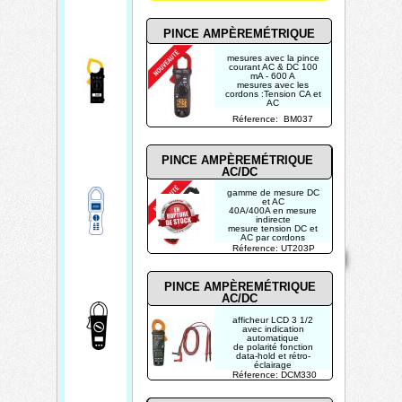
PINCE AMPÈREMÉTRIQUE
mesures avec la pince
courant AC & DC 100
mA - 600 A
mesures avec les
cordons :Tension CA et
AC
Résistance (fils) 100
Réference: BM037
mΩ - 6000 kΩ
Température -40 - 400
°C
Capacité 100 nF - 2500
µF
PINCE AMPÈREMÉTRIQUE
Testeur de diodes
AC/DC
True-RMS
gamme de mesure DC
et AC
40A/400A en mesure
indirecte
mesure tension DC et
AC par cordons
Mentions
Home
fréquence de
Réference: UT203P
Contact
Copyright 2026
10...10MHz
légales
Mis à jour le
True RMS
08/08/2026
PINCE AMPÈREMÉTRIQUE
Créé par
AC/DC
TECHTRONIK
afficheur LCD 3 1/2
avec indication
automatique
de polarité fonction
data-hold et rétro-
éclairage
mesures de courants
Réference: DCM330
CA: max. 400A
mesures de tension CA
(max. 600V) et CC