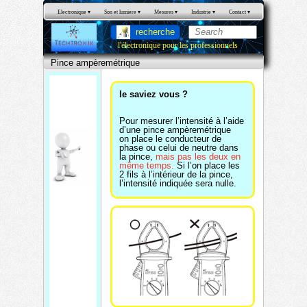
Electronique
 ▾
Son et lumiere
 ▾
Mesures
 ▾
Industrie
 ▾
Contact
 ▾
recherche
l'électronique pour les professionnels
Pince ampèremétrique
P
i
n
c
le saviez vous ?
e
a
m
Pour mesurer l’intensité à l’aide
p
d’une pince ampèremétrique
è
on place le conducteur de
r
phase ou celui de neutre dans
e
la pince,
mais pas les deux en
m
même temps.
Si l’on place les
Pinc
é
2 fils à l’intérieur de la pince,
t
l’intensité indiquée sera nulle.
e
r
i
amp
q
u
ère
e
mét
riqu
e