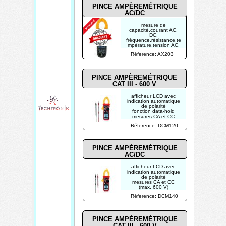
(max. 600V)
PINCE AMPÈREMÉTRIQUE
AC/DC
mesure de
capacité,courant AC,
DC,
fréquence,résistance,te
mpérature,tension AC,
DC
Réference: AX203
CAT III 600V
de 10mA a 40A/400A
PINCE AMPÈREMÉTRIQUE
CAT III - 600 V
afficheur LCD avec
indication automatique
de polarité
fonction data-hold
mesures CA et CC
(max. 600 V)
Réference: DCM120
mesures de courants
CA (max. 500 A)
max. Ø du conducteur:
23 mm
PINCE AMPÈREMÉTRIQUE
AC/DC
afficheur LCD avec
indication automatique
de polarité
mesures CA et CC
(max. 600 V)
mesures de courants
Réference: DCM140
CA (max. 500 A)
mesures de courants
CC (max. 500 A)
max. Ø du conducteur:
23 mm
PINCE AMPÈREMÉTRIQUE
CAT III - 600 V