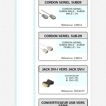
CORDON SERIEL SUBD9
CORDON SERIEL
SUBD9 MALE - SUBD9
MALE / 2m
Réference: CW013
CORDON SERIEL SUB-D9
CORDON SERIEL
SUBD9 MALE - SUBD9
FEMELLE / 2m
Réference: CW014
JACK DVI-I VERS JACK DVI-I
connecteurs:
A: DVI-I (F)
B: DVI-I (F)
Réference: PAC913T
CONVERTISSEUR USB VERS
SÉRIE