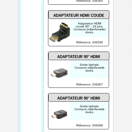
Réference: 206365
ADAPTATEUR HDMI COUDE
Adaptateur HDMI
coudé 90° - 19 pins.
Contacts (mâle/femelle)
dorés.
Réference: 206336
ADAPTATEUR 90° HDMI
Sortie latérale.
Contacts mâle/femelle
dorés.
Réference: 206367
ADAPTATEUR 90° HDMI
Sortie latérale.
Contacts mâle/femelle
dorés.
Réference: 206368