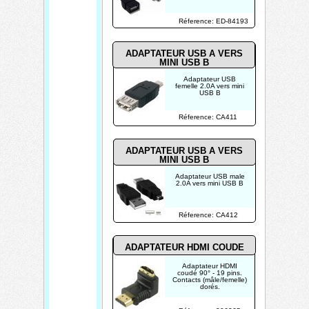
Réference: ED-84193
ADAPTATEUR USB A VERS
MINI USB B
Adaptateur USB
femelle 2.0A vers mini
USB B
Réference: CA411
ADAPTATEUR USB A VERS
MINI USB B
Adaptateur USB male
2.0A vers mini USB B
Réference: CA412
ADAPTATEUR HDMI COUDE
Adaptateur HDMI
coudé 90° - 19 pins.
Contacts (mâle/femelle)
dorés.