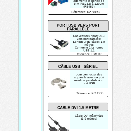
augmente la portée de
5 m (RS232) à 1200m
(RS485)
Réference: DA70161
PORT USB VERS PORT
PARALLÈLE
Convertisseur port USB
vers port parallèle
Longueur du câble: 1,5
mètres
Conforme à la norme
USB 1.1
Supporte l'interface
Réference: EM1118
parallèle IEEE1284
Supporte le
fonctionnement
bidirectionnel
CÂBLE USB - SÉRIEL
pour connecter des
appareils avec un port
sériel ou parallele à un
port USB
Réference: PCUSB6
CABLE DVI 1.5 METRE
Câble DVI mâle/mâle
(1.5 mètres)