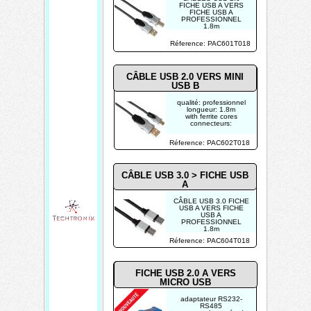
FICHE USB A VERS
FICHE USB A
PROFESSIONNEL
1.8m
Réference: PAC601T018
CÂBLE USB 2.0 VERS MINI
USB B
qualité: professionnel
longueur: 1.8m
with ferrite cores
connecteurs:
Réference: PAC602T018
CÂBLE USB 3.0 > FICHE USB
A
CÂBLE USB 3.0 FICHE
USB A VERS FICHE
USB A
PROFESSIONNEL
1.8m
Réference: PAC604T018
FICHE USB 2.0 A VERS
MICRO USB
adaptateur RS232-
RS485