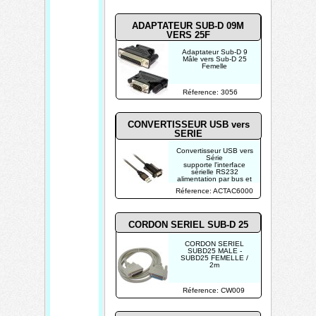
ADAPTATEUR SUB-D 09M
VERS 25F
Adaptateur Sub-D 9
Mâle vers Sub-D 25
Femelle
Réference: 3056
CONVERTISSEUR USB vers
SERIE
Convertisseur USB vers
Série
supporte l'interface
sérielle RS232
alimentation par bus et
plug & play
Réference: ACTAC6000
CORDON SERIEL SUB-D 25
CORDON SERIEL
SUBD25 MALE -
SUBD25 FEMELLE /
2m
Réference: CW009