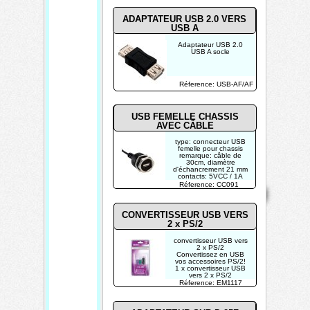
ADAPTATEUR USB 2.0 VERS
USB A
Adaptateur USB 2.0
USB A socle
Réference: USB-AF/AF
USB FEMELLE CHASSIS
AVEC CÂBLE
type: connecteur USB
femelle pour chassis
remarque: câble de
30cm, diamètre
d'échancrement 21 mm
contacts: 5VCC / 1A
Mentions
Home
Réference: CC091
Contact
Copyright 2026
légales
Mis à jour le
08/08/2026
CONVERTISSEUR USB VERS
2 x PS/2
Créé par
TECHTRONIK
convertisseur USB vers
2 x PS/2
Convertissez en USB
vos accessoires PS/2!
1 x convertisseur USB
vers 2 x PS/2
USB Type A/ Mini DIN à
Réference: EM1117
6 broches, femelle