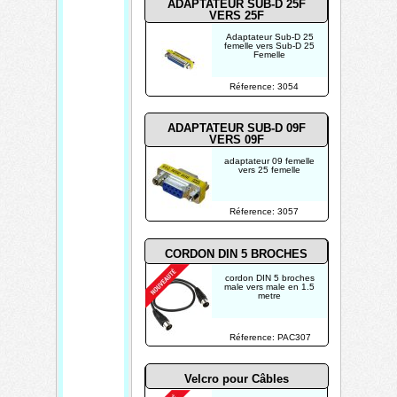
ADAPTATEUR SUB-D 25F
VERS 25F
Adaptateur Sub-D 25
femelle vers Sub-D 25
Femelle
Réference: 3054
ADAPTATEUR SUB-D 09F
VERS 09F
adaptateur 09 femelle
vers 25 femelle
Réference: 3057
CORDON DIN 5 BROCHES
cordon DIN 5 broches
male vers male en 1.5
metre
Réference: PAC307
Velcro pour Câbles