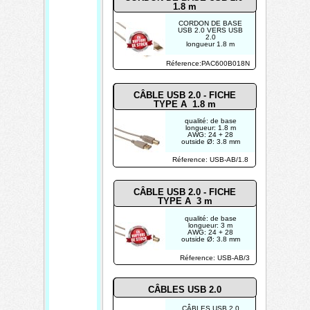
1.8 m
CORDON DE BASE
USB 2.0 VERS USB
2.0
longueur 1.8 m
Réference:PAC600B018N
CÂBLE USB 2.0 - FICHE
TYPE A 1.8 m
qualité: de base
longueur: 1.8 m
AWG: 24 + 28
outside Ø: 3.8 mm
Réference: USB-AB/1.8
CÂBLE USB 2.0 - FICHE
TYPE A 3 m
qualité: de base
longueur: 3 m
AWG: 24 + 28
outside Ø: 3.8 mm
Réference: USB-AB/3
CÂBLES USB 2.0
CÂBLES USB 2.0