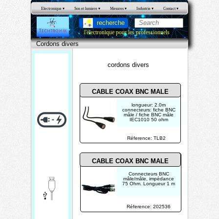
Electronique
 ▾
Son et lumiere
 ▾
Mesures
 ▾
Industrie
 ▾
Contact
 ▾
recherche
l'électronique pour les professionnels
Cordons divers
cordons divers
CABLE COAX BNC MALE
longueur: 2.0m
connecteurs: fiche BNC
mâle / fiche BNC mâle
Cor
IEC1010 50 ohm
dons
Réference: TLB2
dive
rs
CABLE COAX BNC MALE
Connecteurs BNC
mâle/mâle, impédance
75 Ohm. Longueur 1 m
Réference: 202536