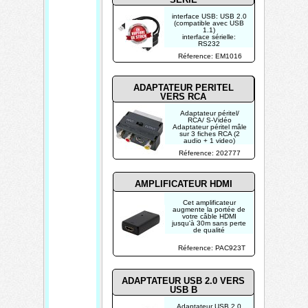
interface USB: USB 2.0
(compatible avec USB
1.1)
interface sérielle:
RS232
connexion: 9 sub-D
Réference: EM1016
mâle
ADAPTATEUR PERITEL
VERS RCA
Adaptateur péritel/
RCA/ S-Vidéo
Adaptateur péritel mâle
sur 3 fiches RCA (2
audio + 1 video)
femelles et une fiche
Réference: 202777
femelle S-Vidéo. Entrée
/sortie commutable.
AMPLIFICATEUR HDMI
Cet amplificateur
augmente la portée de
votre câble HDMI
jusqu'à 30m sans perte
de qualité
Réference: PAC923T
ADAPTATEUR USB
2.0 VERS
USB B
Adaptateur USB 2.0