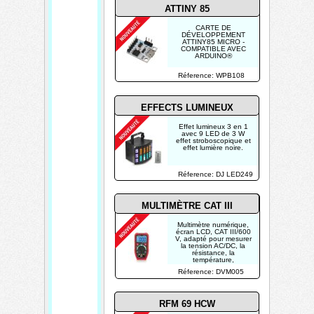
ATTINY
85
CARTE DE
DÉVELOPPEMENT
ATTINY85 MICRO -
COMPATIBLE AVEC
ARDUINO®
Réference: WPB108
EFFECTS LUMINEUX
Effet lumineux 3 en 1
avec 9 LED de 3 W
effet stroboscopique et
effet lumière noire.
Réference: DJ LED249
MULTIMÈTRE CAT III
Multimètre numérique,
écran LCD, CAT III/600
V, adapté pour mesurer
la tension AC/DC, la
résistance, la
température,
Réference: DVM005
RFM
69
HCW