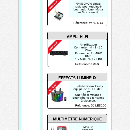
RFM69HCW shield
radio pour Arduino®
Leonardo, Uno, Mega
et Due, sans fil
Réference: WPSH214
AMPLI HI-FI
Amplificateur
Connexion: 4 - 8 - 16
Ohm
Puissance: 2 x 40W
RMS
1 x AUX IN- 1 x LINE
OUT -2 entrées mic
Réference: AMKS
Lecteur MP3 (USB)
Radio FM
EFFECTS LUMINEUX
Effets lumineux Derby
équipé de 9 LED de 3
W
Une télécommande
pour gérer les fonctions
à distance.
Réference: DJ LED250
MULTIMÈTRE NUMÉRIQUE
Mesure
capacité,