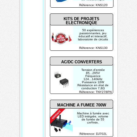
Réference: KNS120
KITS DE PROJETS
ELECTRONIQUE
50 expériences
passionnantes, jeu
éducatif et interactif,
laboratoire de circuits
Réference: KNS130
AC/DC CONVERTERS
Tension d'entrée
85...265V
Fréquence
124...140kHz
Puissance 16W
Résistance en état de
conduction 7,8Ω
Tension de claquage
Réference: TNY278PN
700V
MACHINE A FUMEE 700W
Machine à fumée avec
LED intégrée, volume
de fumée de 55
cm³/min.
Réference: DJ702L