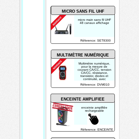
MICRO SANS FIL UHF
micro main sans fil UHF
48 canaux affichage
Réference: SET8300
MULTIMÈTRE NUMÉRIQUE
Multimètre numérique,
pour la mesure de
courant CA/CC, tension
CA/CC, résistance,
transistor, diodes et
continuité, avec
cordons de mesure
Réference: DVM010
ENCEINTE AMPLIFIEE
enceinte amplifiée
rechargeable
Réference: ENCEINTE