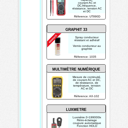
courant AC et
DC,fréquence,
résistance, tension AC
et DC
Réference: UT890D
GRAPHIT 33
Spray conducteur
résistant et adhésif
Vernis conducteur au
graphite
Réference: 1035
MULTIMÈTRE NUMÉRIQUE
Mesure de continuité,
de courant AC et DC,
de résistance, de
température, tension
AC et DC
Réference: AX-102
LUXMETRE
Luxmètre 0÷199000lx
Rétro-éclairage
coupure automatique
Fonction HOLD