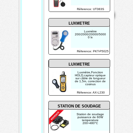
Mentions
Réference: UT383S
Home
Contact
Copyright 2026
légales
Mis à jour le
08/08/2026
LUXMETRE
Créé par
Luxmètre
TECHTRONIK
200/2000/20000/5000
0 lx
Réference: PKT-P5025
LUXMETRE
Luxmètre,Fonction
HOLD,capteur optique
sur câble de longueur
de 1,5m, correction de
cosinus
Réference: AX-L230
STATION DE SOUDAGE
Station de soudage
puissance de 60W
temperature
200÷480°C