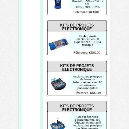
Precisión: 5% - 40% : ±
1%.
40% - 70% : ± 2%
70%- 90% : ± 4%
Réference: DEM800
KITS DE PROJETS
ELECTRONIQUE
Kit de projets
électroniques - 8
expériences - LED &
musique
Réference: KNS100
KITS DE PROJETS
ELECTRONIQUE
explorez les principes
de base de
l'électronique avec 18
expériences
passionnantes.
Réference: KNS110
KITS DE PROJETS
ELECTRONIQUE
25 expériences
passionnantes, jeu
éducatif et interactif
explorez les principes
de l'électronique