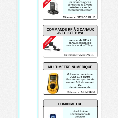
personnes âgées
connectez-le à votre
téléviseur avec le
récepteur Bluetooth
Réference: SENIOR PLUS
COMMANDE RF À 2 CANAUX
AVEC IOT TUYA
commande RF à 2
canaux compatible
avec le cloud IoT Tuya,
Réference: VM130V2SET
MULTIMÈTRE NUMÉRIQUE
Multimètre numérique;
LCD; 3,75 chiffre
Mesure de capacité, de
courant AC, de courant
DC,
de fréquence, de
résistance, de
Réference: AX-MS8250
température, tension
AC, tension DC
HUMIDIMETRE
Humidimètre
Spécifications de
précision