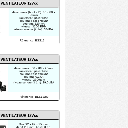
VENTILATEUR 12Vcc
dimensions (A x A x B): 80 x 80 x
25mm
roulement: palier lisse
courant d'air: 67m³/hr
courant: 120 mA
vitesse: 3200 RPM
niveau sonore (à 1m): 33dBA
Réference: BSS12
VENTILATEUR 12Vcc
dimensions : 80 x 80 x 25mm
roulement: palier lisse
courant d'air: 56m³/hr
courant: 0.14A
vitesse: 2600tpm
niveau sonore (à 1m): 29.5dBA
Réference: BLS12/80
VENTILATEUR 12Vcc
Dim. 92 x 92 x 25 mm,
débit 110 mh³, bruit 38 db,