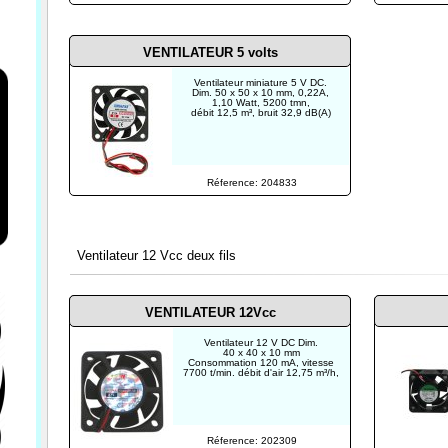
VENTILATEUR 5 volts
Ventilateur miniature 5 V DC.
Dim. 50 x 50 x 10 mm, 0,22A,
1,10 Watt, 5200 tmn,
débit 12,5 m³, bruit 32,9 dB(A)
er
Réference: 204833
Ventilateur 12 Vcc deux fils
VENTILATEUR 12Vcc
Ventilateur 12 V DC Dim.
40 x 40 x 10 mm
Consommation 120 mA, vitesse
7700 t/min. débit d'air 12,75 m³/h,
Réference: 202309