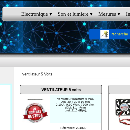
Electronique
 ▾
Son et lumiere
 ▾
Mesures
 ▾
I
recherche
ventilateur 5 Volts
VENTILATEUR 5 volts
Ventilateur miniature 5 VDC
Dim. 30 x 30 x 10 mm,
0,10 A, 0,50 Watt, 7200 t/mn,
débit 3,1 m³mm,
bruit 21,5 dB(A),
Réference: 204830