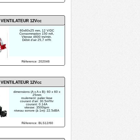
VENTILATEUR 12Vcc
60x60x25 mm, 12 V/DC
Consommation 150 mA,
Vitesse 4600 trs/min.
Débit d'air 25,7 m³/h
Réference: 202046
VENTILATEUR 12Vcc
dimensions (A x A x B): 60 x 60 x
25mm
roulement: palier lisse
courant d'air: 30.5m³/hr
courant: 0.14A
vitesse: 3500tpm
niveau sonore (à 1m): 22.5dBA
Réference: BLS12/60