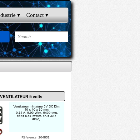
ndustrie
 ▾
Contact
 ▾
VENTILATEUR 5 volts
Ventilateur miniature 5V DC Dim.
40 x 40 x 10 mm,
0,18 A, 0,90 Watt, 6400 tmn,
débit 6,51 m³mm, bruit 30,5
dB(A),
Réference: 204831