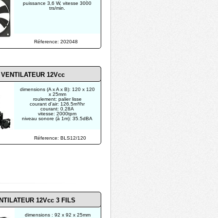
puissance 3,6 W, vitesse 3000
trs/min.
Réference: 202048
VENTILATEUR 12Vcc
dimensions (A x A x B): 120 x 120
x 25mm
roulement: palier lisse
courant d'air: 126.5m³/hr
courant: 0.28A
vitesse: 2000tpm
niveau sonore (à 1m): 35.5dBA
Réference: BLS12/120
NTILATEUR 12Vcc 3 FILS
dimensions : 92 x 92 x 25mm