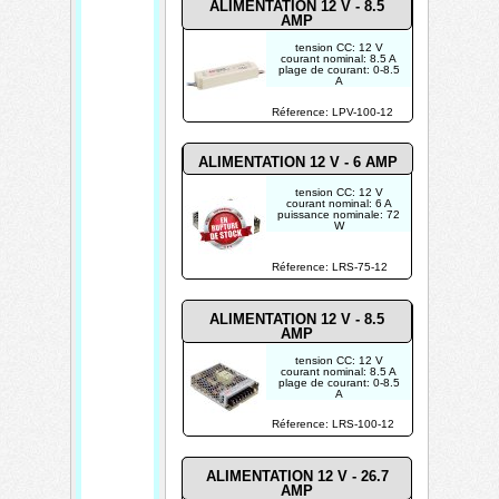
ALIMENTATION 12 V - 8.5
AMP
tension CC: 12 V
courant nominal: 8.5 A
plage de courant: 0-8.5
A
puissance nominale:
102 W
Réference: LPV-100-12
ondulation & bruit
(max.): 120 mVp-p
tolérance de tension: ±
5.0 %
ALIMENTATION 12 V -
6 AMP
tension CC: 12 V
courant nominal: 6 A
puissance nominale: 72
W
plage de réglage de
tension: 10.2-13.8 V
Réference: LRS-75-12
POUR USAGE
INDUSTRIEL
ALIMENTATION 12 V - 8.5
AMP
tension CC: 12 V
courant nominal: 8.5 A
plage de courant: 0-8.5
A
puissance nominale:
102 W
Réference: LRS-100-12
plage de réglage de
tension: 10.2-13.8 V
POUR USAGE
INDUSTRIEL
ALIMENTATION 12 V - 26.7
AMP