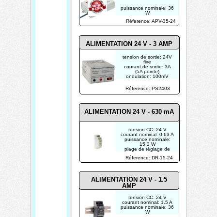
puissance nominale: 36
W
Réference: APV-35-24
ALIMENTATION 24 V - 3
AMP
tension de sortie: 24V
fixe
courant de sortie: 3A
(5A pointe)
ondulation: 100mV
dimensions: 175 x 125
x 70mm
Réference: PS2403
poids: 2.6kg
ALIMENTATION 24 V -
630 mA
tension CC: 24 V
courant nominal: 0.63 A
puissance nominale:
15.2 W
plage de réglage de
tension: 21.6-26.4 V
Réference: DR-15-24
POUR USAGE
INDUSTRIEL
ALIMENTATION 24 V - 1.5
AMP
tension CC: 24 V
courant nominal: 1.5 A
puissance nominale: 36
W
plage de réglage de