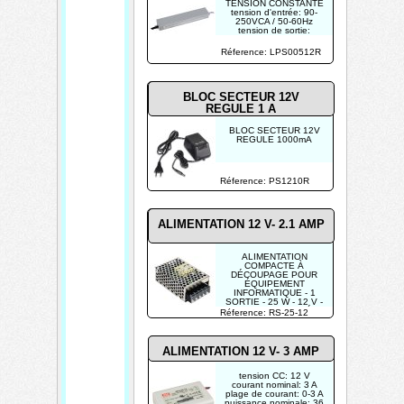
TENSION CONSTANTE
tension d'entrée: 90-
250VCA / 50-60Hz
tension de sortie:
12VDC +/- 0.5V
courant d'entrée: 0.7A
Réference: LPS00512R
courant de sortie:
0.42A
puissance max.: 5W
BLOC SECTEUR 12V
REGULE 1 A
BLOC SECTEUR 12V
REGULE 1000mA
Réference: PS1210R
ALIMENTATION 12 V- 2.1 AMP
ALIMENTATION
COMPACTE À
DÉCOUPAGE POUR
ÉQUIPEMENT
INFORMATIQUE - 1
SORTIE - 25 W - 12 V -
CHASSIS FERMÉ
Réference: RS-25-12
POUR USAGE
INDUSTRIEL
ALIMENTATION 12 V- 3 AMP
tension CC: 12 V
courant nominal: 3 A
plage de courant: 0-3 A
puissance nominale: 36