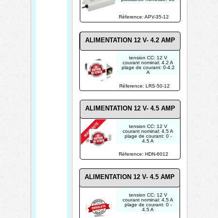
W
Réference: APV-35-12
ALIMENTATION 12 V- 4.2 AMP
tension CC: 12 V
courant nominal: 4.2 A
plage de courant: 0-4.2
A
puissance nominale: 50
W
Réference: LRS-50-12
USAGE
PROFESSIONNEL
UNIQUEMENT
ALIMENTATION 12 V- 4.5 AMP
tension CC: 12 V
courant nominal: 4.5 A
plage de courant: 0 -
4.5 A
puissance nominale: 54
W
Réference: HDN-6012
POUR USAGE
INDUSTRIEL
ALIMENTATION 12 V- 4.5 AMP
tension CC: 12 V
courant nominal: 4.5 A
plage de courant: 0 -
4.5 A
puissance nominale: 54