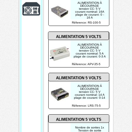
ALIMENTATION À
i
DÉCOUPAGE
tension CC: 5 V
o
courant nominal: 16A
plage de courant: 0 -
n
16 A
puissance nominale: 80
Réference: RS-100-5
W
é
USAGE
PROFESSIONNEL
l
UNIQUEMENT
ALIMENTATION 5 VOLTS
e
ALIMENTATION À
c
DÉCOUPAGE
tension CC: 5 V
t
courant nominal: 5 A
plage de courant: 0-3 A
puissance nominale: 25
r
W
Réference: APV-35-5
i
q
ALIMENTATION 5 VOLTS
u
ALIMENTATION Á
e
DÉCOUPAGE
tension CC: 5 V
courant nominal: 14 A
i
plage de courant: 0-14
A
n
puissance nominale: 70
Réference: LRS-75-5
W
d
USAGE
PROFESSIONNEL
UNIQUEMENT
u
ALIMENTATION 5 VOLTS
s
Nombre de sorties 1x
Tension de sortie