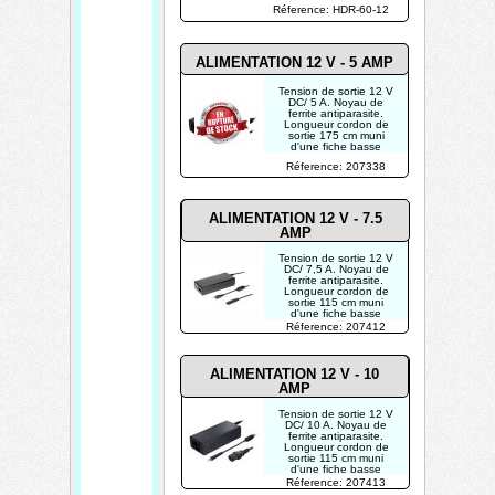
W
Réference: HDR-60-12
POUR USAGE
INDUSTRIEL
ALIMENTATION 12 V - 5 AMP
Tension de sortie 12 V
DC/ 5 A. Noyau de
ferrite antiparasite.
Longueur cordon de
sortie 175 cm muni
d'une fiche basse
tension 5,5 x 2,1 mm.
Réference: 207338
ALIMENTATION 12 V - 7.5
AMP
Tension de sortie 12 V
DC/ 7,5 A. Noyau de
ferrite antiparasite.
Longueur cordon de
sortie 115 cm muni
d'une fiche basse
tension 5,5 x 2,1 mm.
Réference: 207412
ALIMENTATION 12 V - 10
AMP
Tension de sortie 12 V
DC/ 10 A. Noyau de
ferrite antiparasite.
Longueur cordon de
sortie 115 cm muni
d'une fiche basse
tension 5,5 x 2,1 mm.
Réference: 207413