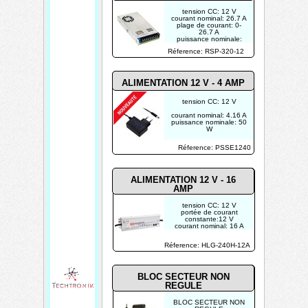
tension CC: 12 V
courant nominal: 26.7 A
plage de courant: 0-
26.7 A
puissance nominale:
320.4 W
Réference: RSP-320-12
plage de réglage de
tension : 10-13.2 V
POUR USAGE
INDUSTRIEL
ALIMENTATION 12 V - 4 AMP
tension CC: 12 V
courant nominal: 4.16 A
puissance nominale: 50
W
Réference: PSSE1240
ALIMENTATION 12 V - 16
AMP
tension CC: 12 V
portée de courant
constante:12 V
courant nominal: 16 A
puissance nominale:
192 W
Réference: HLG-240H-12A
BLOC SECTEUR NON
REGULE
BLOC SECTEUR NON