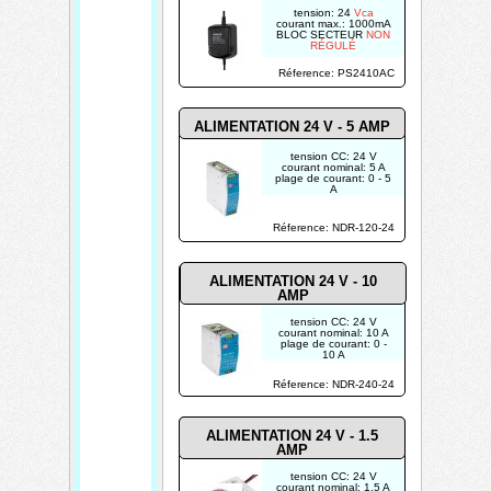
tension: 24
Vca
courant max.: 1000mA
BLOC SECTEUR
NON
RÉGULÉ
Réference: PS2410AC
ALIMENTATION 24 V - 5
AMP
tension CC: 24 V
courant nominal: 5 A
plage de courant: 0 - 5
A
puissance nominale:
120 W
Réference: NDR-120-24
POUR USAGE
INDUSTRIEL
ALIMENTATION 24 V - 10
AMP
tension CC: 24 V
courant nominal: 10 A
plage de courant: 0 -
10 A
puissance nominale:
240 W
Réference: NDR-240-24
POUR USAGE
INDUSTRIEL
ALIMENTATION 24 V - 1.5
AMP
tension CC: 24 V
courant nominal: 1.5 A