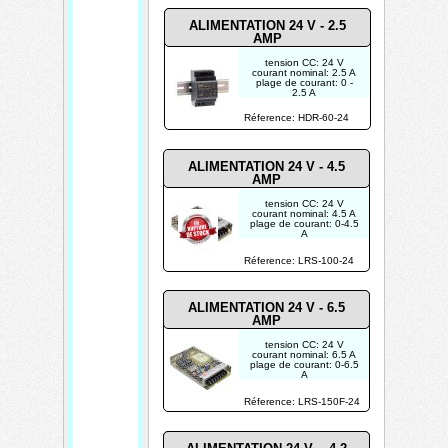
ALIMENTATION 24 V -
2.5
AMP
tension CC: 24 V
courant nominal: 2.5 A
plage de courant: 0 -
2.5 A
puissance nominale: 60
W
Réference: HDR-60-24
POUR USAGE
INDUSTRIEL
ALIMENTATION 24 V - 4.5
AMP
tension CC: 24 V
courant nominal: 4.5 A
plage de courant: 0-4.5
A
puissance nominale:
108 W
Réference: LRS-100-24
POUR USAGE
INDUSTRIEL
ALIMENTATION 24 V - 6.5
AMP
tension CC: 24 V
courant nominal: 6.5 A
plage de courant: 0-6.5
A
puissance nominale:
156 W
Réference: LRS-150F-24
POUR USAGE
INDUSTRIEL