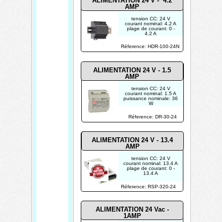
ALIMENTATION 24 V - 4.2
AMP
tension CC: 24 V
courant nominal: 4.2 A
plage de courant: 0 -
4.2 A
puissance nominale:
100.8 W
Réference: HDR-100-24N
POUR USAGE
INDUSTRIEL
ALIMENTATION 24 V - 1.5
AMP
tension CC: 24 V
courant nominal: 1.5 A
puissance nominale: 36
W
plage de réglage de
tension: 21.6-26.4 V
Réference: DR-30-24
tolérance de tension: ±
1.0 %
POUR USAGE
INDUSTRIEL
ALIMENTATION 24 V - 13.4
AMP
tension CC: 24 V
courant nominal: 13.4 A
plage de courant: 0 -
13.4 A
Réference: RSP-320-24
ALIMENTATION 24 Vac -
1AMP