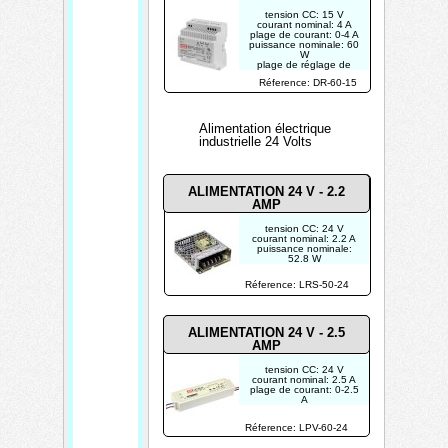
tension CC: 15 V
courant nominal: 4 A
plage de courant: 0-4 A
puissance nominale: 60
W
plage de réglage de
tension: 13.5-16.5 V
Réference: DR-60-15
POUR USAGE
INDUSTRIEL
Alimentation électrique
industrielle 24 Volts
ALIMENTATION 24 V - 2.2
AMP
tension CC: 24 V
courant nominal: 2.2 A
puissance nominale:
52.8 W
plage de réglage de
tension: 21.6-28.8 V
Réference: LRS-50-24
tolérance de tension: ±
1.0 %
POUR USAGE
INDUSTRIEL
ALIMENTATION 24 V - 2.5
AMP
tension CC: 24 V
courant nominal: 2.5 A
plage de courant: 0-2.5
A
puissance nominale: 60
W
Réference: LPV-60-24