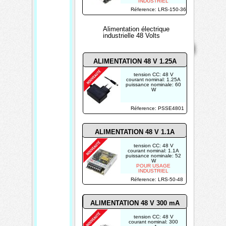
INDUSTRIEL
Réference: LRS-150-36
Alimentation électrique
industrielle 48 Volts
Mentions
Home
Contact
Copyright 2026
légales
Mis à jour le
07/08/2026
ALIMENTATION 48 V 1.25A
Créé par
tension CC: 48 V
TECHTRONIK
courant nominal: 1.25A
puissance nominale: 60
W
Réference: PSSE4801
ALIMENTATION 48 V 1.1A
tension CC: 48 V
courant nominal: 1.1A
puissance nominale: 52
W
POUR USAGE
INDUSTRIEL
Réference: LRS-50-48
ALIMENTATION 48 V 300 mA
tension CC: 48 V
courant nominal: 300