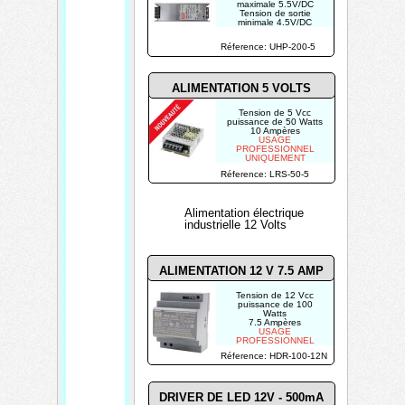
t
maximale 5.5V/DC
Tension de sortie
r
minimale 4.5V/DC
Courant de sortie
i
(max.) 40A
Réference: UHP-200-5
USAGE
PROFESSIONNEL
e
UNIQUEMENT
l
ALIMENTATION 5 VOLTS
l
Tension de 5 Vcc
puissance de 50 Watts
e
10 Ampères
USAGE
PROFESSIONNEL
UNIQUEMENT
Réference: LRS-50-5
Alimentation électrique
industrielle 12 Volts
ALIMENTATION 12 V 7.5 AMP
Tension de 12 Vcc
puissance de 100
Watts
7.5 Ampères
USAGE
PROFESSIONNEL
UNIQUEMENT
Réference: HDR-100-12N
DRIVER DE LED 12V - 500mA