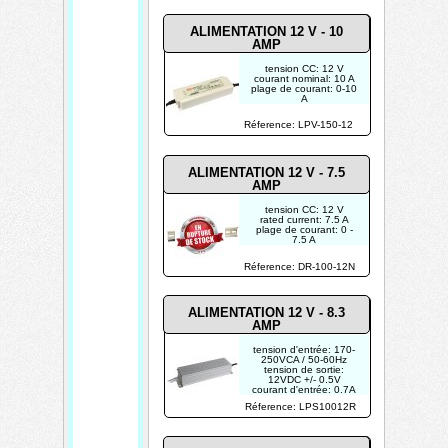
ALIMENTATION 12 V - 10
AMP
tension CC: 12 V
courant nominal: 10 A
plage de courant: 0-10
A
puissance nominale:
120 W
Réference: LPV-150-12
ALIMENTATION 12 V - 7.5
AMP
tension CC: 12 V
rated current: 7.5 A
plage de courant: 0 -
7.5 A
ondulation & bruit
(max.): 120 mVp-p
Réference: DR-100-12N
plage de réglage de
tension: 12 - 15 V
POUR USAGE
INDUSTRIEL
ALIMENTATION 12 V - 8.3
AMP
tension d'entrée: 170-
250VCA / 50-60Hz
tension de sortie:
12VDC +/- 0.5V
courant d'entrée: 0.7A
courant de sortie: 8.3A
Réference: LPS10012R
puissance max.: 100W