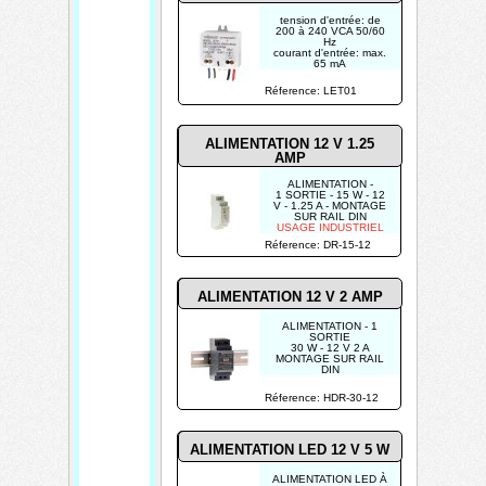
tension d'entrée: de
200 à 240 VCA 50/60
Hz
courant d'entrée: max.
65 mA
tension de sortie: 12
VCC
Réference: LET01
courant de sortie max.:
500 mA
ALIMENTATION 12 V 1.25
AMP
ALIMENTATION -
1 SORTIE - 15 W - 12
V - 1.25 A - MONTAGE
SUR RAIL DIN
USAGE INDUSTRIEL
Réference: DR-15-12
ALIMENTATION 12 V 2 AMP
ALIMENTATION - 1
SORTIE
30 W - 12 V 2 A
MONTAGE SUR RAIL
DIN
POUR USAGE
INDUSTRIEL
Réference: HDR-30-12
ALIMENTATION LED 12 V 5 W
ALIMENTATION LED À