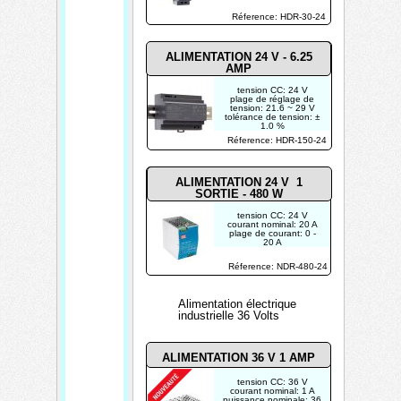
tension: 21.6 - 29 V
Réference: HDR-30-24
POUR USAGE
INDUSTRIEL
ALIMENTATION 24 V - 6.25
AMP
tension CC: 24 V
plage de réglage de
tension: 21.6 ~ 29 V
tolérance de tension: ±
1.0 %
POUR USAGE
Réference: HDR-150-24
INDUSTRIEL
ALIMENTATION 24 V 1
SORTIE - 480 W
tension CC: 24 V
courant nominal: 20 A
plage de courant: 0 -
20 A
puissance nominale:
480 W
Réference: NDR-480-24
protection: court-circuit /
surcharge / surtension /
surchauffe
Alimentation électrique
industrielle 36 Volts
ALIMENTATION 36 V 1
AMP
tension CC: 36 V
courant nominal: 1 A
puissance nominale: 36