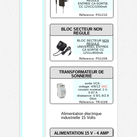
REGULE
ENTREE CA SORTIE
CC 12VCC/1000mA
Réference: PS1210
BLOC SECTEUR NON
REGULE
BLOC SECTEUR
NON
REGULE
UNIVERSEL ENTREE
CA SORTIE CC
12Vcc/800mA
Réference: PS1208
TRANSFORMATEUR DE
SONNERIE
sortie VCA :
voltage: 4/8/12
VAC
courant nominal: 1-1-
0.67 A
résistance: 0.9/1.9/2.8
Ohm
Réference: TR-G3/8
Alimentation électrique
industrielle 15 Volts
ALIMENTATION 15 V - 4 AMP