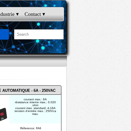
ndustrie
 ▾
Contact
 ▾
 AUTOMATIQUE - 6A - 250VAC
courant max.: 6A
résistance interne max.: 0.020
ohm
courant max. standard: 4-16A
tension d'entrée max.: 250Vca
max.
Réference: FA6