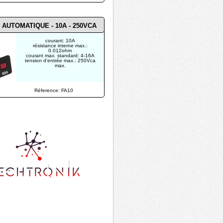
 AUTOMATIQUE - 10A - 250VCA
courant: 10A
résistance interne max.:
0.012ohm
courant max. standard: 4-16A
tension d'entrée max.: 250Vca
max.
Réference: FA10