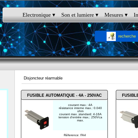
Electronique
 ▾
Son et lumiere
 ▾
Mesures
 ▾
I
recherche
Disjoncteur réarmable
FUSIBLE AUTOMATIQUE - 4A - 250VAC
FUSIBLE
courant max.: 4A
résistance interne max.: 0.040
ohm
courant max. standard: 4-16A
tension d'entrée max.: 250Vca
max.
Réference: FA4