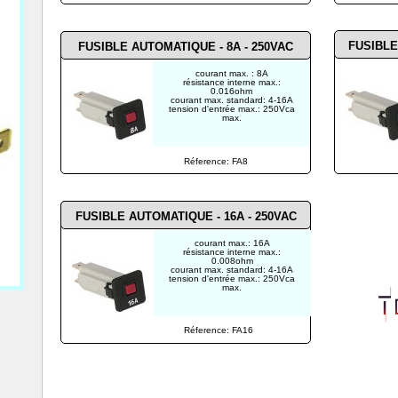
FUSIBLE
FUSIBLE AUTOMATIQUE - 8A - 250VAC
courant max. : 8A
résistance interne max.:
0.016ohm
courant max. standard: 4-16A
tension d'entrée max.: 250Vca
max.
Réference: FA8
FUSIBLE AUTOMATIQUE - 16A - 250VAC
courant max.: 16A
résistance interne max.:
0.008ohm
courant max. standard: 4-16A
tension d'entrée max.: 250Vca
max.
Réference: FA16