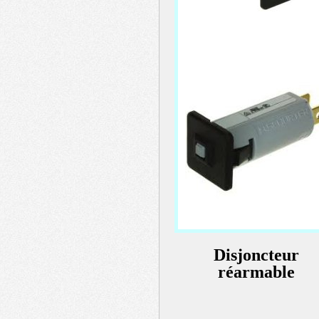
menu
header
Disjoncteur
réarmable