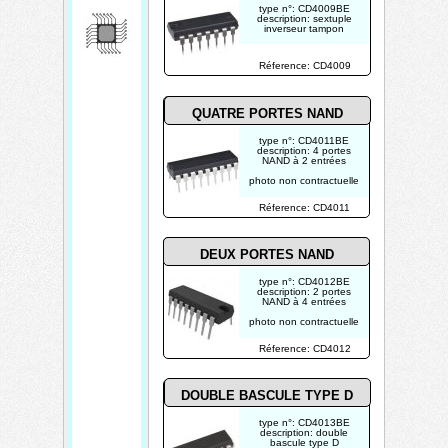
type n°: CD4009BE
description: sextuple
inverseur tampon
photo non contractuelle
Réference: CD4009
QUATRE PORTES NAND
type n°: CD4011BE
description: 4 portes
NAND à 2 entrées
photo non contractuelle
Réference: CD4011
DEUX PORTES NAND
type n°: CD4012BE
description: 2 portes
NAND à 4 entrées
photo non contractuelle
Réference: CD4012
DOUBLE BASCULE TYPE D
type n°: CD4013BE
description: double
bascule type D