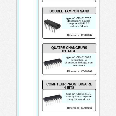
DOUBLE TAMPON NAND
type n°: CD40107BE
description: double
tampon NAND à 2
entrées / driver
photo non contractuelle
Réference: CD40107
QUATRE CHANGEURS
D'ETAGE
type n°: CD40109BE
description: 4
changeurs d'étage non
inverseurs
photo non contractuelle
Réference: CD40109
COMPTEUR PROG. BINAIRE
4 BITS
type n°: CD40161BE
description: compteur
prog. binaire 4 bits
photo non contractuelle
Réference: CD40161