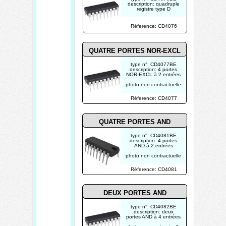
description: quadruple
registre type D
photo non contractuelle
Réference: CD4076
QUATRE PORTES NOR-EXCL
type n°: CD4077BE
description: 4 portes
NOR-EXCL à 2 entrées
photo non contractuelle
Réference: CD4077
QUATRE PORTES AND
type n°: CD4081BE
description: 4 portes
AND à 2 entrées
photo non contractuelle
Réference: CD4081
DEUX PORTES AND
type n°: CD4082BE
description: deux
portes AND à 4 entrées