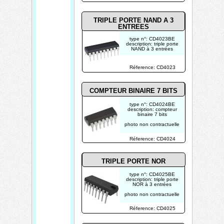
TRIPLE PORTE NAND A 3
ENTREES
type n°: CD4023BE
description: triple porte
NAND à 3 entrées
photo non contractuelle
Réference: CD4023
COMPTEUR BINAIRE 7 BITS
type n°: CD4024BE
description: compteur
binaire 7 bits
photo non contractuelle
Réference: CD4024
TRIPLE PORTE NOR
type n°: CD4025BE
description: triple porte
NOR à 3 entrées
photo non contractuelle
Réference: CD4025