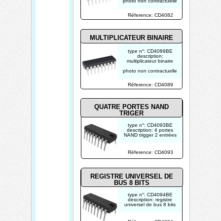
photo non contractuelle
Réference: CD4082
MULTIPLICATEUR BINAIRE
type n°: CD4089BE
description:
multiplicateur binaire
photo non contractuelle
Réference: CD4089
QUATRE PORTES NAND
TRIGER
type n°: CD4093BE
description: 4 portes
NAND trigger 2 entrées
photo non contractuelle
Réference: CD4093
REGISTRE UNIVERSEL DE
BUS 8 BITS
type n°: CD4094BE
description: registre
universel de bus 8 bits
photo non contractuelle