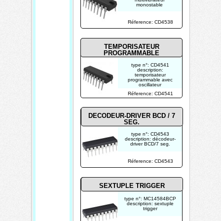
monostable
photo non contractuelle
Réference: CD4538
TEMPORISATEUR
PROGRAMMABLE
type n°: CD4541
description:
temporisateur
programmable avec
oscillateur
Réference: CD4541
photo non contractuelle
DECODEUR-DRIVER BCD / 7
SEG.
type n°: CD4543
description: décodeur-
driver BCD/7 seg.
photo non contractuelle
Réference: CD4543
SEXTUPLE TRIGGER
type n°: MC14584BCP
description: sextuple
trigger
photo non contractuelle