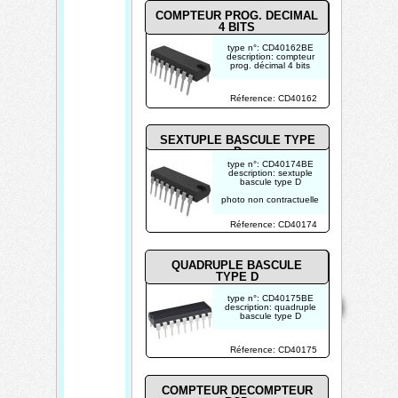
COMPTEUR PROG. DECIMAL
4 BITS
type n°: CD40162BE
description: compteur
prog. décimal 4 bits
photo non contractuelle
Réference: CD40162
SEXTUPLE BASCULE TYPE
D
type n°: CD40174BE
description: sextuple
bascule type D
photo non contractuelle
Réference: CD40174
QUADRUPLE BASCULE
TYPE D
Mentions
Home
Contact
Copyright 2026
type n°: CD40175BE
légales
description: quadruple
Mis à jour le
bascule type D
07/08/2026
photo non contractuelle
Créé par
Réference: CD40175
TECHTRONIK
COMPTEUR DECOMPTEUR