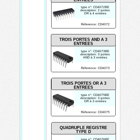
type n°: CD4072BE
description: 2 portes
OR à 4 entrées
photo non contractuelle
Réference: CD4072
TROIS PORTES AND A 3
ENTREES
type n°: CD4073BE
description: 3 portes
AND à 3 entrées
photo non contractuelle
Réference: CD4073
TROIS PORTES OR A 3
ENTREES
type n°: CD4075BE
description: 3 portes
OR à 3 entrées
photo non contractuelle
Réference: CD4075
QUADRUPLE REGISTRE
TYPE D
type n°: CD4076BE