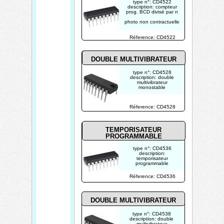
type n°: CD4522
description: compteur
prog. BCD divisé par n
photo non contractuelle
Réference: CD4522
DOUBLE MULTIVIBRATEUR
type n°: CD4528
description: double
multivibrateur
monostable
photo non contractuelle
Réference: CD4528
TEMPORISATEUR
PROGRAMMABLE
type n°: CD4536
description:
temporisateur
programmable
photo non contractuelle
Réference: CD4536
DOUBLE MULTIVIBRATEUR
type n°: CD4538
description: double
multivibrateur