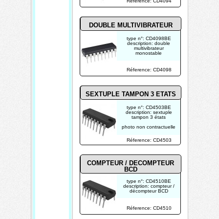
Réference: CD4094
DOUBLE MULTIVIBRATEUR
type n°: CD4098BE
description: double
multivibrateur
monostable
photo non contractuelle
Réference: CD4098
SEXTUPLE TAMPON 3 ETATS
type n°: CD4503BE
description: sextuple
tampon 3 états
photo non contractuelle
Réference: CD4503
COMPTEUR / DECOMPTEUR
BCD
type n°: CD4510BE
description: compteur /
décompteur BCD
photo non contractuelle
Réference: CD4510