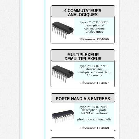
4
COMMUTATEURS
ANALOGIQUES
type n°: CD4066BE
description: 4
commutateurs
analogiques
photo non contractuelle
Réference: CD4066
MULTIPLEXEUR
DEMULTIPLEXEUR
type n°: CD4067BE
description:
multiplexeur démultipl.
16 canaux
photo non contractuelle
Réference: CD4067
PORTE NAND A 8 ENTREES
type n°: CD4068BE
description: porte
NAND à 8 entrées
photo non contractuelle
Réference: CD4068