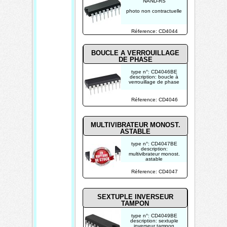
NAND-RS
photo non contractuelle
Réference: CD4044
BOUCLE A VERROUILLAGE
DE PHASE
type n°: CD4046BE
description: boucle à
verrouillage de phase
photo non contractuelle
Réference: CD4046
MULTIVIBRATEUR MONOST.
ASTABLE
type n°: CD4047BE
description:
multivibrateur monost.
astable
photo non contractuelle
Réference: CD4047
SEXTUPLE INVERSEUR
TAMPON
type n°: CD4049BE
description: sextuple
inverseur tampon