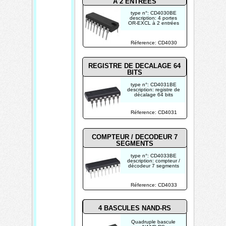
A 2 ENTREES
type n°: CD4030BE
description: 4 portes
OR-EXCL à 2 entrées
photo non contractuelle
Réference: CD4030
REGISTRE DE DECALAGE 64
BITS
type n°: CD4031BE
description: registre de
décalage 64 bits
photo non contractuelle
Réference: CD4031
COMPTEUR / DECODEUR 7
SEGMENTS
type n°: CD4033BE
description: compteur /
décodeur 7 segments
photo non contractuelle
Réference: CD4033
4 BASCULES NAND-RS
Quadruple bascule