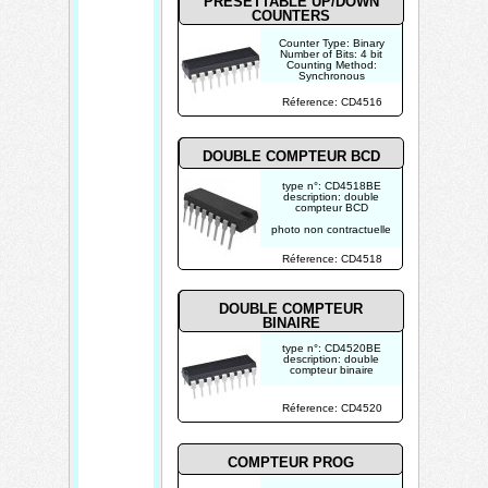
PRESETTABLE UP/DOWN
COUNTERS
Counter Type: Binary
Number of Bits: 4 bit
Counting Method:
Synchronous
Counting Sequence:
Up/Down
Réference: CD4516
Operating Supply
Voltage: 3 V to 18 V
photo non contractuelle
DOUBLE COMPTEUR BCD
type n°: CD4518BE
description: double
compteur BCD
photo non contractuelle
Réference: CD4518
DOUBLE COMPTEUR
BINAIRE
type n°: CD4520BE
description: double
compteur binaire
photo non contractuelle
Réference: CD4520
COMPTEUR PROG