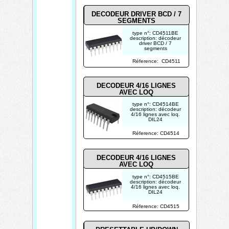
DECODEUR DRIVER BCD / 7
SEGMENTS
type n°: CD4511BE
description: décodeur
driver BCD / 7
segments
photo non contractuelle
Réference: CD4511
DECODEUR 4/16 LIGNES
AVEC LOQ
type n°: CD4514BE
description: décodeur
4/16 lignes avec loq.
DIL24
photo non contractuelle
Réference: CD4514
DECODEUR 4/16 LIGNES
AVEC LOQ
type n°: CD4515BE
description: décodeur
4/16 lignes avec loq.
DIL24
photo non contractuelle
Réference: CD4515