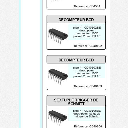
Réference: CD4584
DECOMPTEUR BCD
type n°: CD40102BE
description:
décompteur BCD
présél. 2 déc. DIL16
photo non contractuelle
Réference: CD40102
DECOMPTEUR BCD
type n°: CD40103BE
description:
décompteur BCD
présél. 2 déc. DIL16
photo non contractuelle
Réference: CD40103
SEXTUPLE TRIGGER DE
SCHMITT
type n°: CD40106BE
description: sextuple
trigger de Schmitt
photo non contractuelle
Réference: CD40106