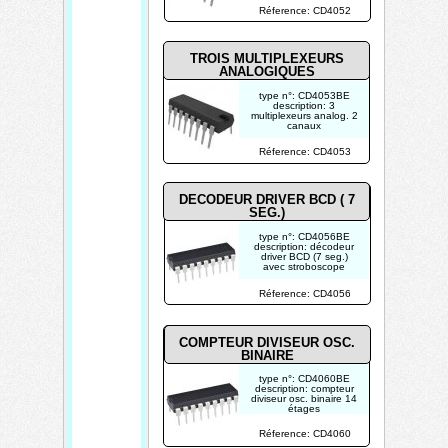
photo non contractuelle
Réference: CD4052
TROIS MULTIPLEXEURS
ANALOGIQUES
type n°: CD4053BE
description: 3
multiplexeurs analog. 2
canaux
photo non contractuelle
Réference: CD4053
DECODEUR DRIVER BCD (
7
SEG.)
type n°: CD4056BE
description: décodeur
driver BCD (7 seg.)
avec stroboscope
photo non contractuelle
Réference: CD4056
COMPTEUR DIVISEUR OSC.
BINAIRE
type n°: CD4060BE
description: compteur
diviseur osc. binaire 14
étages
photo non contractuelle
Réference: CD4060