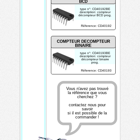
BCD
type n°: CD40192BE
description: compteur
décompteur BCD prog.
photo non contractuelle
Réference: CD40192
COMPTEUR DECOMPTEUR
BINAIRE
type n°: CD40193BE
description: compteur
décompteur binaire
prog.
photo non contractuelle
Réference: CD40193
Vous n'avez pas trouvé
la référence que vous
cherchez ?
contactez nous pour
savoir
si il est possible de la
commander !