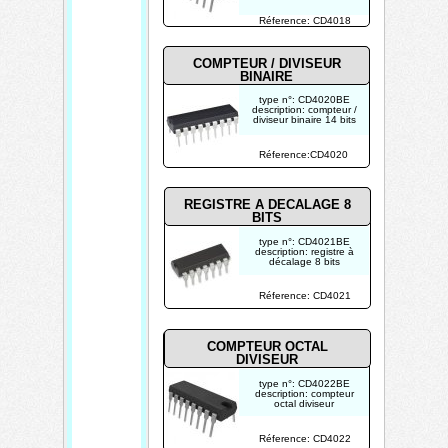
Réference: CD4018
COMPTEUR / DIVISEUR
BINAIRE
type n°: CD4020BE
description: compteur /
diviseur binaire 14 bits
photo non contractuelle
Réference:CD4020
REGISTRE A DECALAGE 8
BITS
type n°: CD4021BE
description: registre à
décalage 8 bits
photo non contractuelle
Réference: CD4021
COMPTEUR OCTAL
DIVISEUR
type n°: CD4022BE
description: compteur
octal diviseur
photo non contractuelle
Réference: CD4022