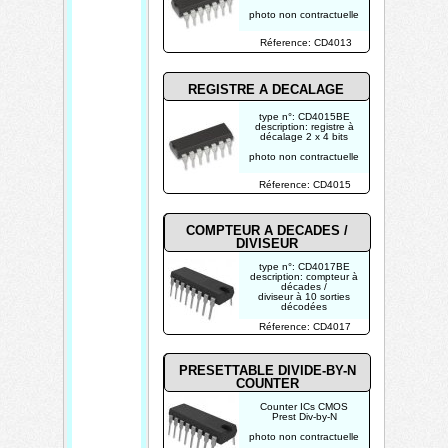
photo non contractuelle
Réference: CD4013
REGISTRE A DECALAGE
type n°: CD4015BE
description: registre à
décalage 2 x 4 bits
photo non contractuelle
Réference: CD4015
COMPTEUR A DECADES /
DIVISEUR
type n°: CD4017BE
description: compteur à
décades /
diviseur à 10 sorties
décodées
Réference: CD4017
photo non contractuelle
PRESETTABLE DIVIDE-BY-N
COUNTER
Counter ICs CMOS
Prest Div-by-N
photo non contractuelle