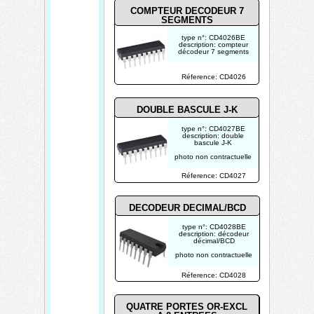
COMPTEUR DECODEUR 7
SEGMENTS
type n°: CD4026BE
description: compteur
décodeur 7 segments
photo non contractuelle
Réference: CD4026
DOUBLE BASCULE J-K
type n°: CD4027BE
description: double
bascule J-K
photo non contractuelle
Réference: CD4027
DECODEUR DECIMAL/BCD
type n°: CD4028BE
description: décodeur
décimal/BCD
photo non contractuelle
Réference: CD4028
QUATRE PORTES OR-EXCL