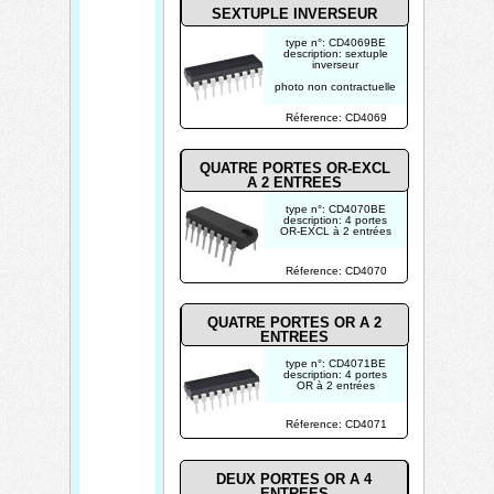
SEXTUPLE INVERSEUR
type n°: CD4069BE
description: sextuple
inverseur
photo non contractuelle
Réference: CD4069
QUATRE PORTES OR-EXCL
A 2 ENTREES
type n°: CD4070BE
description: 4 portes
OR-EXCL à 2 entrées
photo non contractuelle
Réference: CD4070
QUATRE PORTES OR A 2
ENTREES
type n°: CD4071BE
description: 4 portes
OR à 2 entrées
photo non contractuelle
Réference: CD4071
DEUX PORTES OR A 4
ENTREES