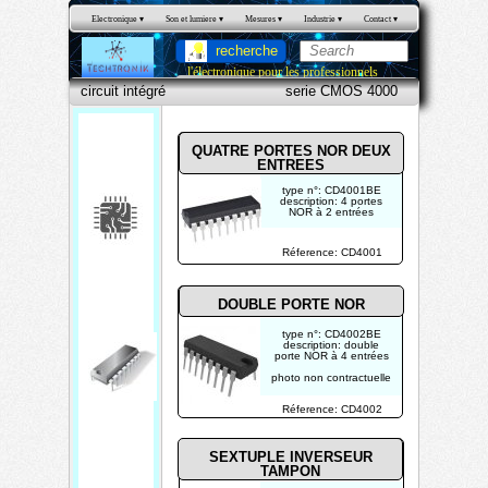
Electronique
 ▾
Son et lumiere
 ▾
Mesures
 ▾
Industrie
 ▾
Contact
 ▾
recherche
l'électronique pour les professionnels
serie CMOS 4000
circuit intégré
QUATRE PORTES NOR DEUX
ENTREES
type n°: CD4001BE
description: 4 portes
NOR à 2 entrées
photo non contractuelle
Réference: CD4001
circ
uit
DOUBLE PORTE NOR
inté
type n°: CD4002BE
gré
description: double
porte NOR à 4 entrées
CM
photo non contractuelle
OS
Réference: CD4002
SEXTUPLE INVERSEUR
TAMPON