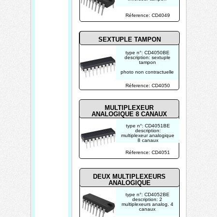
photo non contractuelle
Réference: CD4049
SEXTUPLE TAMPON
type n°: CD4050BE
description: sextuple
tampon
photo non contractuelle
Réference: CD4050
MULTIPLEXEUR
ANALOGIQUE 8 CANAUX
type n°: CD4051BE
description:
multiplexeur analogique
8 canaux
photo non contractuelle
Réference: CD4051
DEUX MULTIPLEXEURS
ANALOGIQUE
type n°: CD4052BE
description: 2
multiplexeurs analog. 4
canaux